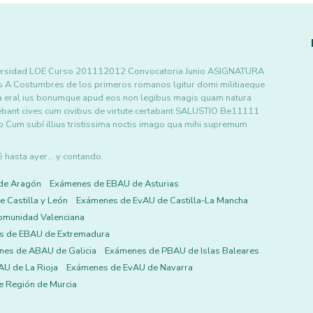
versidad LOE Curso 201112012 Convocatoria Junio ASIGNATURA
os A Costumbres de los primeros romanos lgitur domi militiaeque
a eral ius bonumque apud eos non legibus magis quam natura
cebant cives cum civibus de virtute certabant SALUSTIO Be11111
o Cum subí illius tristissima noctis imago qua mihi supremum
asta ayer... y contando.
de Aragón
Exámenes de EBAU de Asturias
 Castilla y León
Exámenes de EvAU de Castilla-La Mancha
omunidad Valenciana
s de EBAU de Extremadura
es de ABAU de Galicia
Exámenes de PBAU de Islas Baleares
U de La Rioja
Exámenes de EvAU de Navarra
 Región de Murcia