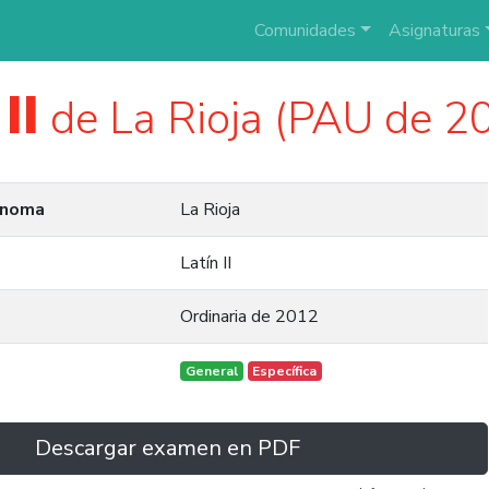
Comunidades
Asignaturas
II
de La Rioja (PAU de 2
ónoma
La Rioja
Latín II
Ordinaria de 2012
General
Específica
Descargar examen en PDF