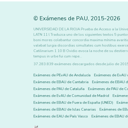
©
Exámenes de PAU
,
2015
-2026
UNIVERSIDAD DE LA RIOJA Prueba de Acceso a la Uni
LATN 11 l Traduzca uno de los siguientes textos 5 punt
boni mores colebantur concordia maxima mínima avariti
valebat lurgia discordias simultates cum hostibus exer
Catilinarium 1 10 B Ovidio evoca la noche de su destierr
tempus in urbe fui cum repe…
37.283.839 exámenes descargados desde julio de 2015 h
Exámenes de PEvAU de Andalucía
Exámenes de EvAU 
Exámenes de EBAU de Cantabria
Exámenes de EBAU de
Exámenes de PAU de Cataluña
Exámenes de PAU de C
Exámenes de EvAU de Comunidad de Madrid
Exámene
Exámenes de EBAU de Fuera de España (UNED)
Exámen
Exámenes de EBAU de Islas Canarias
Exámenes de EBA
Exámenes de EAU de País Vasco
Exámenes de EBAU de