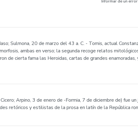
Informar de un error
Naso; Sulmona, 20 de marzo del 43 a. C. - Tomis, actual Constan
morfosis, ambas en verso; la segunda recoge relatos mitológic
aron de cierta fama las Heroidas, cartas de grandes enamoradas,
Cicero; Arpino, 3 de enero de -Formia, 7 de diciembre de) fue un jur
s retóricos y estilistas de la prosa en latín de la República ro