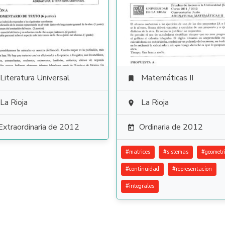
Literatura Universal
Matemáticas II

La Rioja
La Rioja

Extraordinaria de 2012
Ordinaria de 2012

#
matrices
#
sistemas
#
geometr
#
continuidad
#
representacion
#
integrales