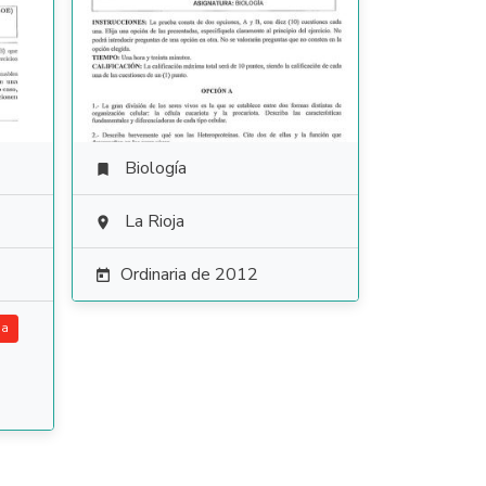
Biología

La Rioja

Ordinaria de 2012

ia