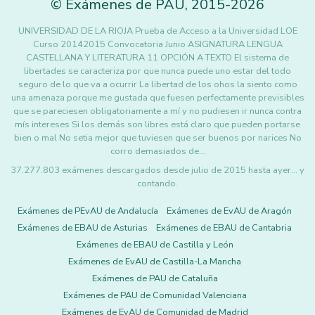
©
Exámenes de PAU
,
2015
-2026
UNIVERSIDAD DE LA RIOJA Prueba de Acceso a la Universidad LOE
Curso 20142015 Convocatoria Junio ASIGNATURA LENGUA
CASTELLANA Y LITERATURA 11 OPCIÓN A TEXTO El sistema de
libertades se caracteriza por que nunca puede uno estar del todo
seguro de lo que va a ocurrir La libertad de los ohos la siento como
una amenaza porque me gustada que fuesen perfectamente previsibles
que se pareciesen obligatoriamente a mí y no pudiesen ir nunca contra
mís intereses Si los demás son libres está claro que pueden portarse
bien o mal No setia mejor que tuviesen que ser buenos por narices No
corro demasiados de…
37.277.803 exámenes descargados desde julio de 2015 hasta ayer... y
contando.
Exámenes de PEvAU de Andalucía
Exámenes de EvAU de Aragón
Exámenes de EBAU de Asturias
Exámenes de EBAU de Cantabria
Exámenes de EBAU de Castilla y León
Exámenes de EvAU de Castilla-La Mancha
Exámenes de PAU de Cataluña
Exámenes de PAU de Comunidad Valenciana
Exámenes de EvAU de Comunidad de Madrid