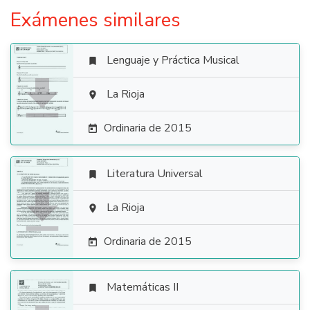
Exámenes similares
Lenguaje y Práctica Musical


La Rioja

Ordinaria de 2015

Literatura Universal


La Rioja

Ordinaria de 2015

Matemáticas II
