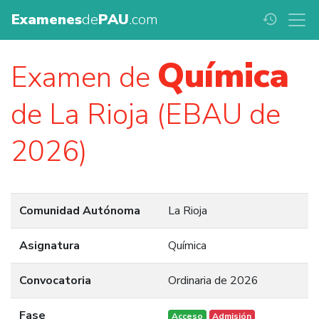
Examenes
de
PAU
.com
history
Química
Examen de
de La Rioja (EBAU de
2026)
Comunidad Autónoma
La Rioja
Asignatura
Química
Convocatoria
Ordinaria de 2026
Fase
Acceso
Admisión