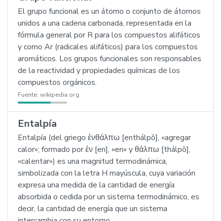
El grupo funcional es un átomo o conjunto de átomos
unidos a una cadena carbonada, representada en la
fórmula general por R para los compuestos alifáticos
y como Ar (radicales alifáticos) para los compuestos
aromáticos. Los grupos funcionales son responsables
de la reactividad y propiedades químicas de los
compuestos orgánicos.
Fuente:
wikipedia.org
Entalpía
Entalpía (del griego ἐνθάλπω [enthálpō], «agregar
calor»; formado por ἐν [en], «en» y θάλπω [thálpō],
«calentar») es una magnitud termodinámica,
simbolizada con la letra H mayúscula, cuya variación
expresa una medida de la cantidad de energía
absorbida o cedida por un sistema termodinámico, es
decir, la cantidad de energía que un sistema
intercambia con su entorno.