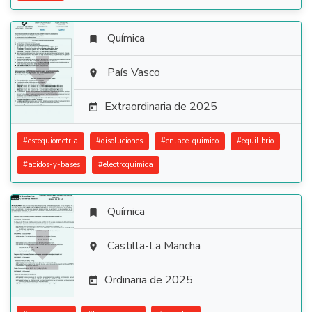
Química


País Vasco

Extraordinaria de 2025

#
estequiometria
#
disoluciones
#
enlace-quimico
#
equilibrio
#
acidos-y-bases
#
electroquimica
Química


Castilla-La Mancha

Ordinaria de 2025
