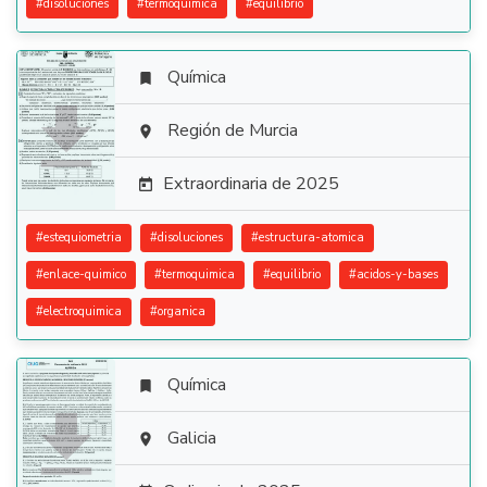
#
disoluciones
#
termoquimica
#
equilibrio
Química


Región de Murcia

Extraordinaria de 2025

#
estequiometria
#
disoluciones
#
estructura-atomica
#
enlace-quimico
#
termoquimica
#
equilibrio
#
acidos-y-bases
#
electroquimica
#
organica
Química


Galicia
