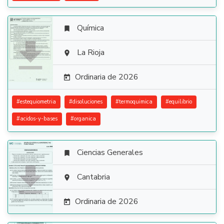
Química


La Rioja

Ordinaria de 2026

#
estequiometria
#
disoluciones
#
termoquimica
#
equilibrio
#
acidos-y-bases
#
organica
Ciencias Generales


Cantabria

Ordinaria de 2026
