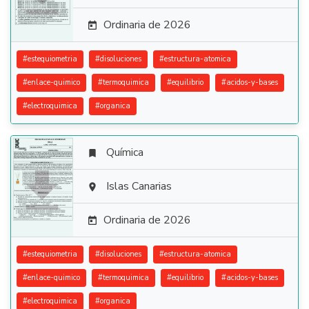
Ordinaria de 2026

#
estequiometria
#
disoluciones
#
estructura-atomica
#
enlace-quimico
#
termoquimica
#
equilibrio
#
acidos-y-bases
#
electroquimica
#
organica
Química


Islas Canarias

Ordinaria de 2026

#
estequiometria
#
disoluciones
#
estructura-atomica
#
enlace-quimico
#
termoquimica
#
equilibrio
#
acidos-y-bases
#
electroquimica
#
organica