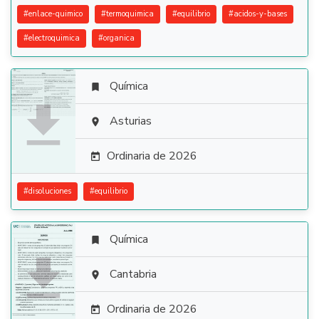
#
enlace-quimico
#
termoquimica
#
equilibrio
#
acidos-y-bases
#
electroquimica
#
organica
Química


Asturias

Ordinaria de 2026

#
disoluciones
#
equilibrio
Química


Cantabria

Ordinaria de 2026
