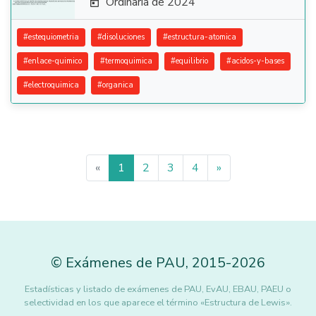
Ordinaria de 2024

#
estequiometria
#
disoluciones
#
estructura-atomica
#
enlace-quimico
#
termoquimica
#
equilibrio
#
acidos-y-bases
#
electroquimica
#
organica
«
1
2
3
4
»
©
Exámenes de PAU
,
2015
-2026
Estadísticas y listado de exámenes de PAU, EvAU, EBAU, PAEU o
selectividad en los que aparece el término «Estructura de Lewis».