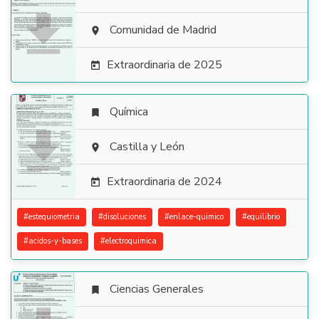

Comunidad de Madrid

Extraordinaria de 2025

Química


Castilla y León

Extraordinaria de 2024

#
estequiometria
#
disoluciones
#
enlace-quimico
#
equilibrio
#
acidos-y-bases
#
electroquimica
Ciencias Generales
