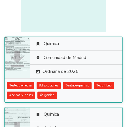
Química


Comunidad de Madrid

Ordinaria de 2025

#
estequiometria
#
disoluciones
#
enlace-quimico
#
equilibrio
#
acidos-y-bases
#
organica
Química
