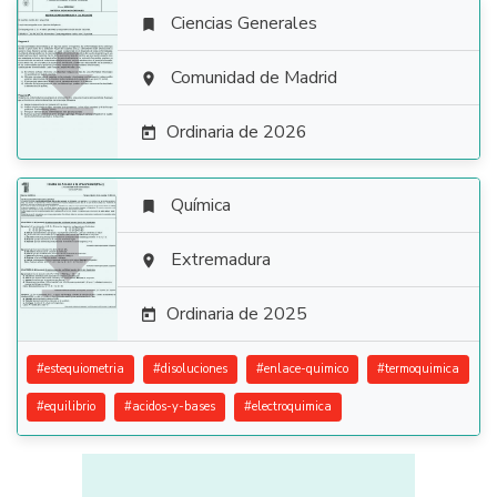
Ciencias Generales


Comunidad de Madrid

Ordinaria de 2026

Química


Extremadura

Ordinaria de 2025

#
estequiometria
#
disoluciones
#
enlace-quimico
#
termoquimica
#
equilibrio
#
acidos-y-bases
#
electroquimica