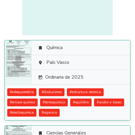
Química


País Vasco

Ordinaria de 2025

#
estequiometria
#
disoluciones
#
estructura-atomica
#
enlace-quimico
#
termoquimica
#
equilibrio
#
acidos-y-bases
#
electroquimica
#
organica
Ciencias Generales
