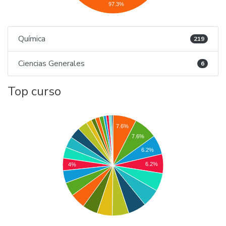
97.3%
Química
219
Ciencias Generales
6
Top curso
7.6%
7.6%
6.2%
6.2%
4%