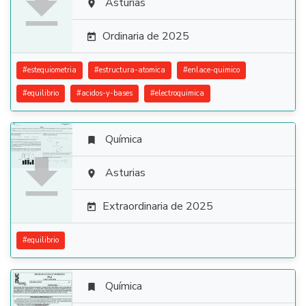

Asturias

Ordinaria de 2025

#
estequiometria
#
estructura-atomica
#
enlace-quimico
#
equilibrio
#
acidos-y-bases
#
electroquimica
Química


Asturias

Extraordinaria de 2025

#
equilibrio
Química
