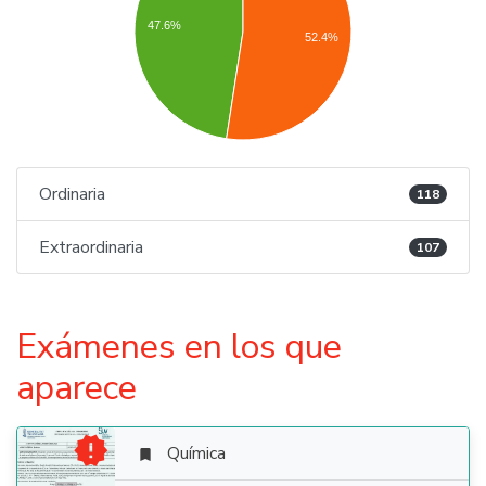
47.6%
52.4%
Ordinaria
118
Extraordinaria
107
Exámenes en los que
aparece

Química
