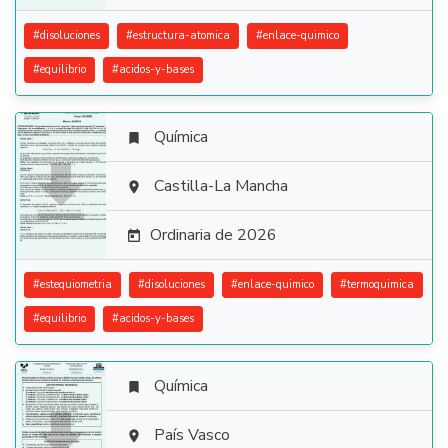
#
disoluciones
#
estructura-atomica
#
enlace-quimico
#
equilibrio
#
acidos-y-bases
Química


Castilla-La Mancha

Ordinaria de 2026

#
estequiometria
#
disoluciones
#
enlace-quimico
#
termoquimica
#
equilibrio
#
acidos-y-bases
Química


País Vasco
