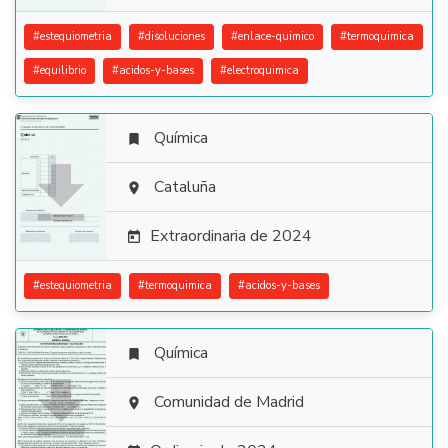
#
estequiometria
#
disoluciones
#
enlace-quimico
#
termoquimica
#
equilibrio
#
acidos-y-bases
#
electroquimica
Química


Cataluña

Extraordinaria de 2024

#
estequiometria
#
termoquimica
#
acidos-y-bases
Química


Comunidad de Madrid
