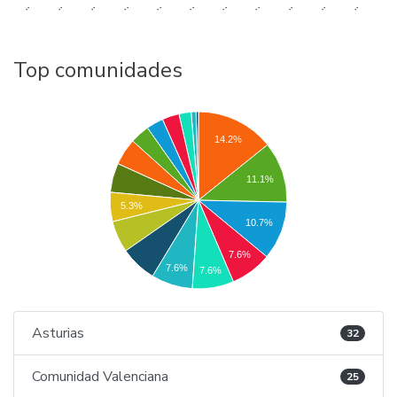
..
..
..
..
..
..
..
..
..
..
..
Top comunidades
14.2%
11.1%
5.3%
10.7%
7.6%
7.6%
7.6%
Asturias
32
Comunidad Valenciana
25