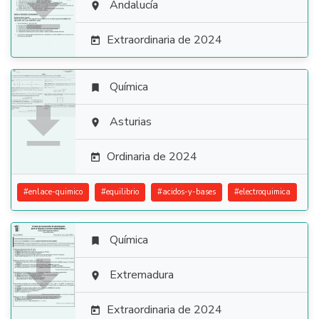

Andalucía

Extraordinaria de 2024

Química


Asturias

Ordinaria de 2024

#
enlace-quimico
#
equilibrio
#
acidos-y-bases
#
electroquimica
Química


Extremadura

Extraordinaria de 2024
