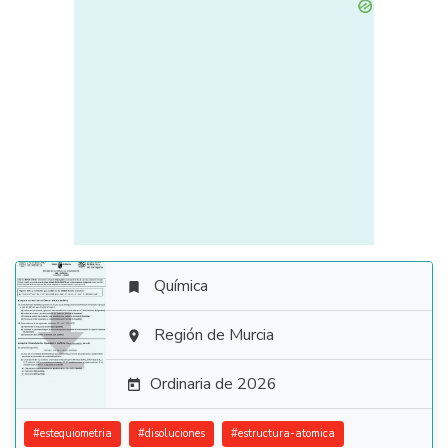
Química


Región de Murcia

Ordinaria de 2026

#
estequiometria
#
disoluciones
#
estructura-atomica