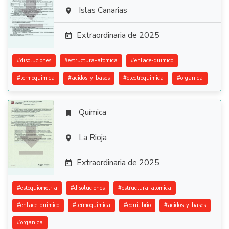

Islas Canarias

Extraordinaria de 2025

#
disoluciones
#
estructura-atomica
#
enlace-quimico
#
termoquimica
#
acidos-y-bases
#
electroquimica
#
organica
Química


La Rioja

Extraordinaria de 2025

#
estequiometria
#
disoluciones
#
estructura-atomica
#
enlace-quimico
#
termoquimica
#
equilibrio
#
acidos-y-bases
#
organica