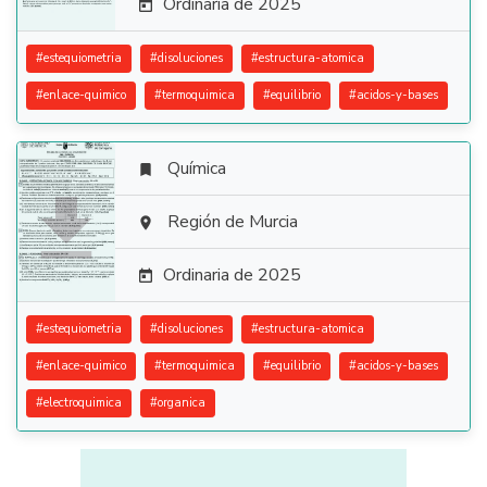
Ordinaria de 2025

#
estequiometria
#
disoluciones
#
estructura-atomica
#
enlace-quimico
#
termoquimica
#
equilibrio
#
acidos-y-bases
Química


Región de Murcia

Ordinaria de 2025

#
estequiometria
#
disoluciones
#
estructura-atomica
#
enlace-quimico
#
termoquimica
#
equilibrio
#
acidos-y-bases
#
electroquimica
#
organica