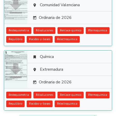

Comunidad Valenciana

Ordinaria de 2026

#
estequiometria
#
disoluciones
#
enlace-quimico
#
termoquimica
#
equilibrio
#
acidos-y-bases
#
electroquimica
Química


Extremadura

Ordinaria de 2026

#
estequiometria
#
disoluciones
#
enlace-quimico
#
termoquimica
#
equilibrio
#
acidos-y-bases
#
electroquimica