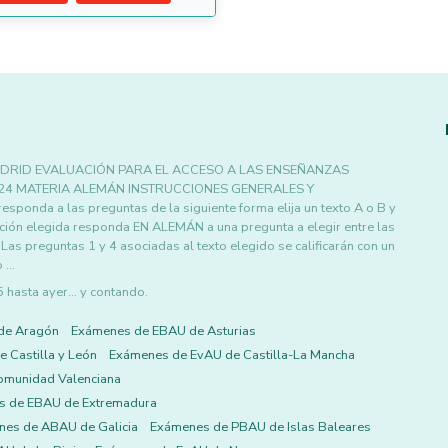
DRID EVALUACIÓN PARA EL ACCESO A LAS ENSEÑANZAS
024 MATERIA ALEMÁN INSTRUCCIONES GENERALES Y
ponda a las preguntas de la siguiente forma elija un texto A o B y
ción elegida responda EN ALEMÁN a una pregunta a elegir entre las
 preguntas 1 y 4 asociadas al texto elegido se calificarán con un
o …
asta ayer... y contando.
de Aragón
Exámenes de EBAU de Asturias
 Castilla y León
Exámenes de EvAU de Castilla-La Mancha
omunidad Valenciana
s de EBAU de Extremadura
es de ABAU de Galicia
Exámenes de PBAU de Islas Baleares