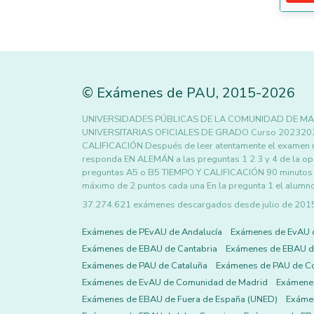
©
Exámenes de PAU
,
2015
-2026
UNIVERSIDADES PÚBLICAS DE LA COMUNIDAD DE MA
UNIVERSITARIAS OFICIALES DE GRADO Curso 20232
CALIFICACIÓN Después de leer atentamente el examen res
responda EN ALEMÁN a las preguntas 1 2 3 y 4 de la op
preguntas A5 o B5 TIEMPO Y CALIFICACIÓN 90 minutos Las
máximo de 2 puntos cada una En la pregunta 1 el alumn
37.274.621 exámenes descargados desde julio de 2015 h
Exámenes de PEvAU de Andalucía
Exámenes de EvAU 
Exámenes de EBAU de Cantabria
Exámenes de EBAU de
Exámenes de PAU de Cataluña
Exámenes de PAU de C
Exámenes de EvAU de Comunidad de Madrid
Exámene
Exámenes de EBAU de Fuera de España (UNED)
Exámen