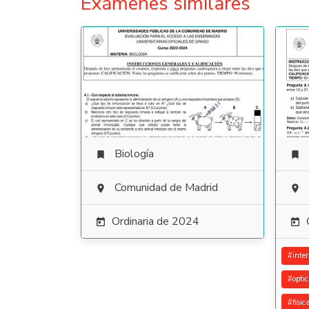
Exámenes similares
Biología


Comunidad de Madrid


Ordinaria de 2024


#
inte
#
opti
#
fisic