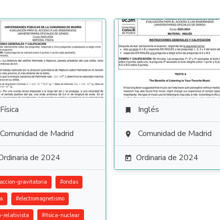
Física
Inglés

Comunidad de Madrid
Comunidad de Madrid

Ordinaria de 2024
Ordinaria de 2024

raccion-gravitatoria
#
ondas
ca
#
electromagnetismo
a-relativista
#
fisica-nuclear