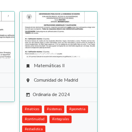
Matemáticas II

Comunidad de Madrid

Ordinaria de 2024

#
matrices
#
sistemas
#
geometria
#
continuidad
#
integrales
#
estadistica