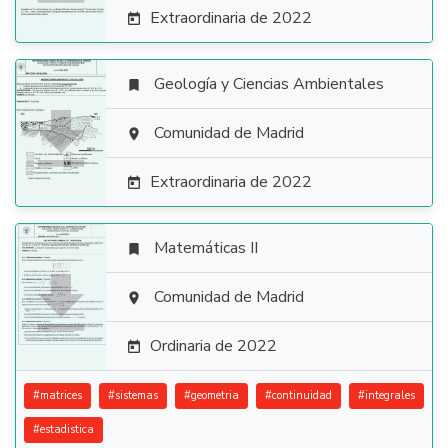
Extraordinaria de 2022

Geología y Ciencias Ambientales


Comunidad de Madrid

Extraordinaria de 2022

Matemáticas II


Comunidad de Madrid

Ordinaria de 2022

#
matrices
#
sistemas
#
geometria
#
continuidad
#
integrales
#
estadistica