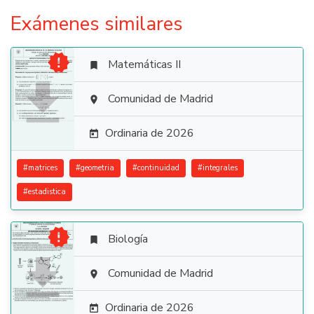
Exámenes similares

Matemáticas II


Comunidad de Madrid

Ordinaria de 2026

#
matrices
#
geometria
#
continuidad
#
integrales
#
estadistica

Biología


Comunidad de Madrid

Ordinaria de 2026
