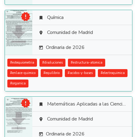

Química


Comunidad de Madrid

Ordinaria de 2026

#
estequiometria
#
disoluciones
#
estructura-atomica
#
enlace-quimico
#
equilibrio
#
acidos-y-bases
#
electroquimica
#
organica

Matemáticas Aplicadas a las Ciencias Sociales


Comunidad de Madrid

Ordinaria de 2026
