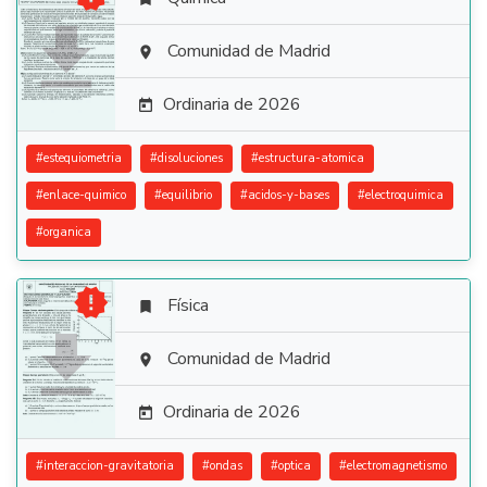

Comunidad de Madrid

Ordinaria de 2026

#
estequiometria
#
disoluciones
#
estructura-atomica
#
enlace-quimico
#
equilibrio
#
acidos-y-bases
#
electroquimica
#
organica

Física


Comunidad de Madrid

Ordinaria de 2026

#
interaccion-gravitatoria
#
ondas
#
optica
#
electromagnetismo