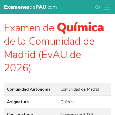
Examenes
de
PAU
.com
history
Química
Examen de
de la Comunidad de
Madrid (EvAU de
2026)
Comunidad Autónoma
Comunidad de Madrid
Asignatura
Química
Convocatoria
Ordinaria de 2026