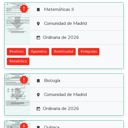

Matemáticas II


Comunidad de Madrid

Ordinaria de 2026

#
matrices
#
geometria
#
continuidad
#
integrales
#
estadistica

Biología


Comunidad de Madrid

Ordinaria de 2026


Química
