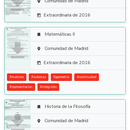

Comunidad de Madrid

Extraordinaria de 2016

Matemáticas II


Comunidad de Madrid

Extraordinaria de 2016

#
matrices
#
sistemas
#
geometria
#
continuidad
#
representacion
#
integrales
Historia de la Filosofía


Comunidad de Madrid
