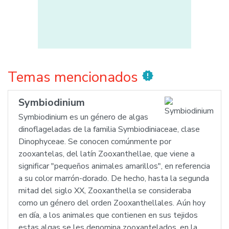
Temas mencionados
new_releases
Symbiodinium
Symbiodinium es un género de algas
dinoflageladas de la familia Symbiodiniaceae, clase
Dinophyceae. Se conocen comúnmente por
zooxantelas, del latín Zooxanthellae, que viene a
significar "pequeños animales amarillos", en referencia
a su color marrón-dorado. De hecho, hasta la segunda
mitad del siglo XX, Zooxanthella se consideraba
como un género del orden Zooxanthellales. Aún hoy
en día, a los animales que contienen en sus tejidos
estas algas se les denomina zooxantelados, en la