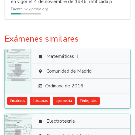
en vigor el 4 de noviembre de 1946, ratificada p…
Fuente:
wikipedia.org
Exámenes similares
Matemáticas II


Comunidad de Madrid

Ordinaria de 2016

#
matrices
#
sistemas
#
geometria
#
integrales
Electrotecnia
