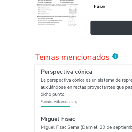
Fase
Temas mencionados
new_releases
Perspectiva cónica
La perspectiva cónica es un sistema de repr
auxiliándose en rectas proyectantes que pasa
dicho punto.
Fuente:
wikipedia.org
Miguel Fisac
Miguel Fisac Serna (Daimiel, 29 de septiemb