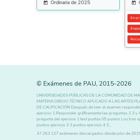
Ordinaria de 2025


#
matr
#
repr
#
esta
©
Exámenes de PAU
,
2015
-2026
UNIVERSIDADES PÚBLICAS DE LA COMUNIDAD DE MA
MATERIA DIBUJO TÉCNICO APLICADO A LAS ARTES PLÁ
DE CALIFICACIÓN Después de leer el examen responder d
ejercicio 1 Responder gráficamente las preguntas 2 3 y 
pregunta del ejercicio 1 test puntúa 05 puntos Los tres e
puntos ejercicio 3 3 puntos ejercicio 4 3…
37.263.127 exámenes descargados desde julio de 2015 h