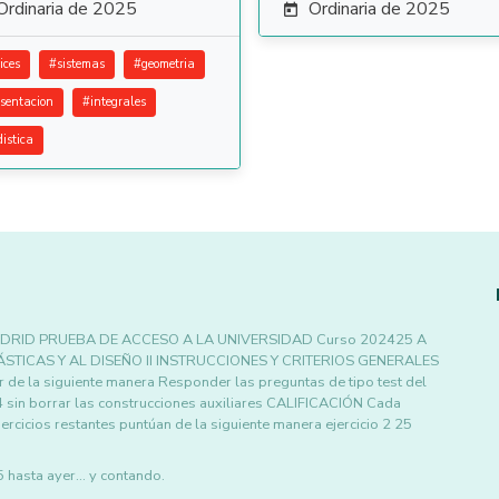
Ordinaria de 2025
Ordinaria de 2025

ices
#
sistemas
#
geometria
esentacion
#
integrales
distica
DRID PRUEBA DE ACCESO A LA UNIVERSIDAD Curso 202425 A
STICAS Y AL DISEÑO II INSTRUCCIONES Y CRITERIOS GENERALES
e la siguiente manera Responder las preguntas de tipo test del
4 sin borrar las construcciones auxiliares CALIFICACIÓN Cada
jercicios restantes puntúan de la siguiente manera ejercicio 2 25
asta ayer... y contando.