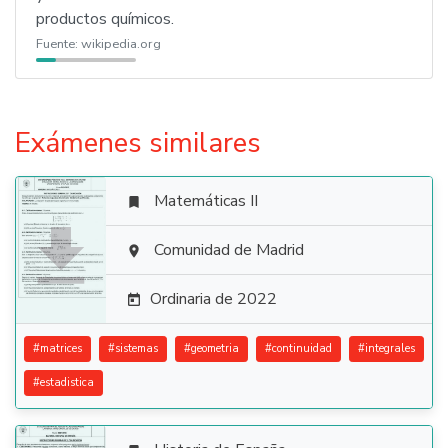
productos químicos.
Fuente:
wikipedia.org
Exámenes similares
Matemáticas II


Comunidad de Madrid

Ordinaria de 2022

#
matrices
#
sistemas
#
geometria
#
continuidad
#
integrales
#
estadistica