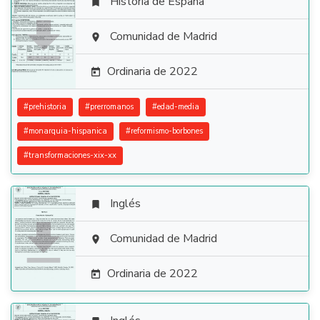
Historia de España


Comunidad de Madrid

Ordinaria de 2022

#
prehistoria
#
prerromanos
#
edad-media
#
monarquia-hispanica
#
reformismo-borbones
#
transformaciones-xix-xx
Inglés


Comunidad de Madrid

Ordinaria de 2022
