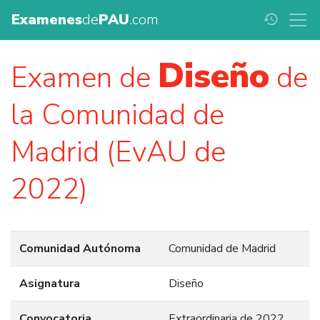
Examenes
de
PAU
.com
history
Diseño
Examen de
de
la Comunidad de
Madrid (EvAU de
2022)
Comunidad Autónoma
Comunidad de Madrid
Asignatura
Diseño
Convocatoria
Extraordinaria de 2022