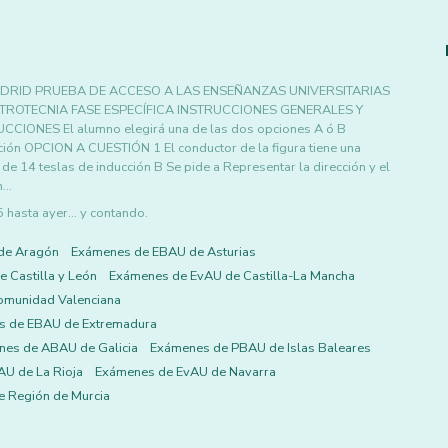
DRID PRUEBA DE ACCESO A LAS ENSEÑANZAS UNIVERSITARIAS
TROTECNIA FASE ESPECÍFICA INSTRUCCIONES GENERALES Y
CCIONES El alumno elegirá una de las dos opciones A ó B
ción OPCION A CUESTIÓN 1 El conductor de la figura tiene una
e 14 teslas de inducción B Se pide a Representar la dirección y el
on…
asta ayer... y contando.
de Aragón
Exámenes de EBAU de Asturias
 Castilla y León
Exámenes de EvAU de Castilla-La Mancha
omunidad Valenciana
s de EBAU de Extremadura
es de ABAU de Galicia
Exámenes de PBAU de Islas Baleares
U de La Rioja
Exámenes de EvAU de Navarra
 Región de Murcia