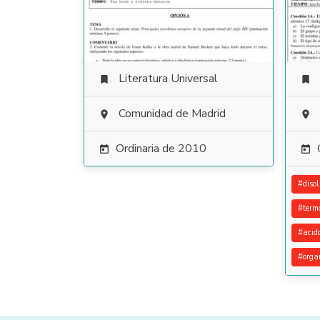
Literatura Universal


Comunidad de Madrid


Ordinaria de 2010


#
diso
#
term
#
acid
#
orga