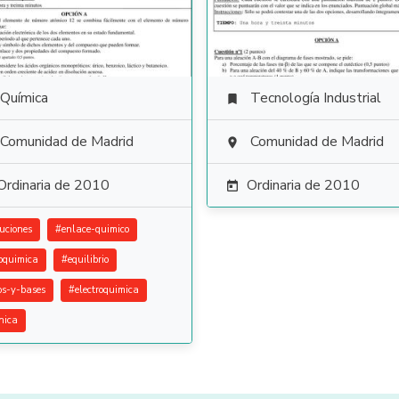
Química
Tecnología Industrial

Comunidad de Madrid
Comunidad de Madrid

Ordinaria de 2010
Ordinaria de 2010

luciones
#
enlace-quimico
oquimica
#
equilibrio
os-y-bases
#
electroquimica
nica