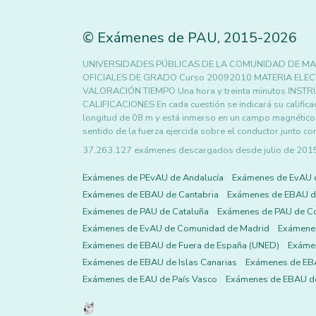
©
Exámenes de PAU
,
2015
-2026
UNIVERSIDADES PÚBLICAS DE LA COMUNIDAD DE MA
OFICIALES DE GRADO Curso 20092010 MATERIA ELEC
VALORACIÓN TIEMPO Una hora y treinta minutos INSTRU
CALIFICACIONES En cada cuestión se indicará su califica
longitud de 08 m y está inmerso en un campo magnético d
sentido de la fuerza ejercida sobre el conductor junto c
37.263.127 exámenes descargados desde julio de 2015 h
Exámenes de PEvAU de Andalucía
Exámenes de EvAU 
Exámenes de EBAU de Cantabria
Exámenes de EBAU de
Exámenes de PAU de Cataluña
Exámenes de PAU de C
Exámenes de EvAU de Comunidad de Madrid
Exámene
Exámenes de EBAU de Fuera de España (UNED)
Exámen
Exámenes de EBAU de Islas Canarias
Exámenes de EBA
Exámenes de EAU de País Vasco
Exámenes de EBAU de