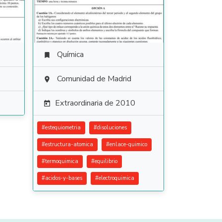
Química

Comunidad de Madrid

Extraordinaria de 2010

#
estequiometria
#
disoluciones
#
estructura-atomica
#
enlace-quimico
#
termoquimica
#
equilibrio
#
acidos-y-bases
#
electroquimica