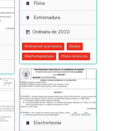
Física

Extremadura

Ordinaria de 2010

#
interaccion-gravitatoria
#
ondas
#
electromagnetismo
#
fisica-relativista
Electrotecnia
