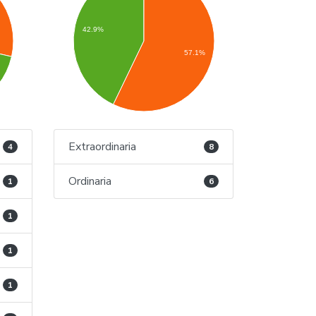
42.9%
57.1%
%
Extraordinaria
4
8
Ordinaria
1
6
1
1
1