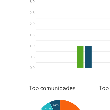
3.0
2.5
2.0
1.5
1.0
0.5
0.0
Top comunidades
Top
7.1%
7.1%