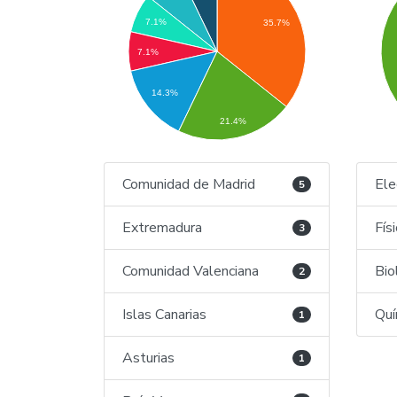
7.1%
35.7%
7.1%
14.3%
21.4%
Comunidad de Madrid
Ele
5
Extremadura
Fís
3
Comunidad Valenciana
Bio
2
Islas Canarias
Quí
1
Asturias
1