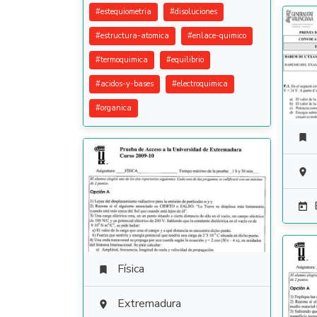
#
estequiometria
#
disoluciones
#
estructura-atomica
#
enlace-quimico
#
termoquimica
#
equilibrio
#
acidos-y-bases
#
electroquimica
#
organica



Física

Extremadura
