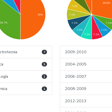
28.6%
7.1%
50%
7.1%
35.7%
7.1%
7.1
7.1%
7.1%
7.1%
7.1%
ctrotecnia
2009-2010
7
ica
2004-2005
5
logía
2006-2007
1
mica
2008-2009
1
2012-2013