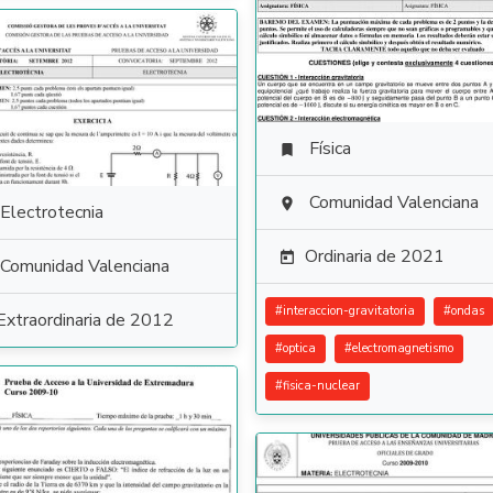
Física

Comunidad Valenciana

Electrotecnia
Ordinaria de 2021

Comunidad Valenciana
#
interaccion-gravitatoria
#
ondas
Extraordinaria de 2012
#
optica
#
electromagnetismo
#
fisica-nuclear