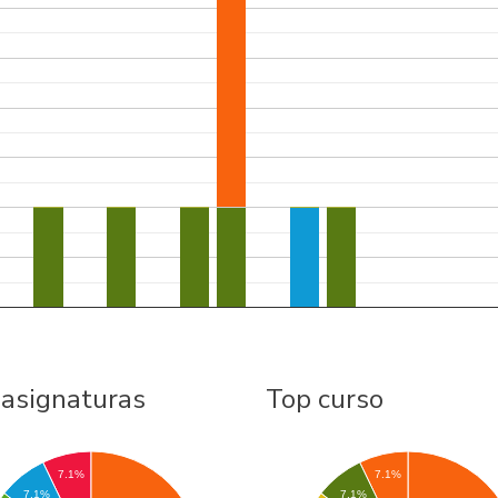
 asignaturas
Top curso
7.1%
7.1%
7.1%
7.1%