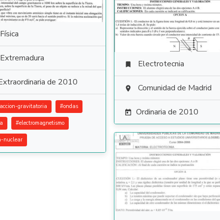
Física
Extremadura
Electrotecnia

Extraordinaria de 2010
Comunidad de Madrid

raccion-gravitatoria
#
ondas
Ordinaria de 2010

ca
#
electromagnetismo
ca-nuclear