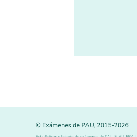
©
Exámenes de PAU
,
2015
-2026
Estadísticas y listado de exámenes de PAU, EvAU, EBAU,