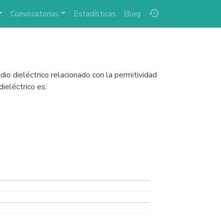
history
Convocatorias
Estadísticas
Blog
io dieléctrico relacionado con la permitividad
ieléctrico es: