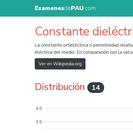
Examenes
de
PAU
.com
Constante dieléctr
La constante ortieléctrica o permitividad relat
eléctrica del medio. En comparación con la veloc
Ver en Wikipedia.org
Distribución
14
4.0
3.5