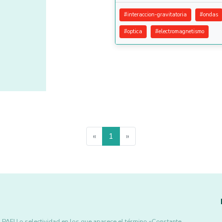
#
interaccion-gravitatoria
#
ondas
#
optica
#
electromagnetismo
«
1
»
 PAEU o selectividad en los que aparece el término «Constante