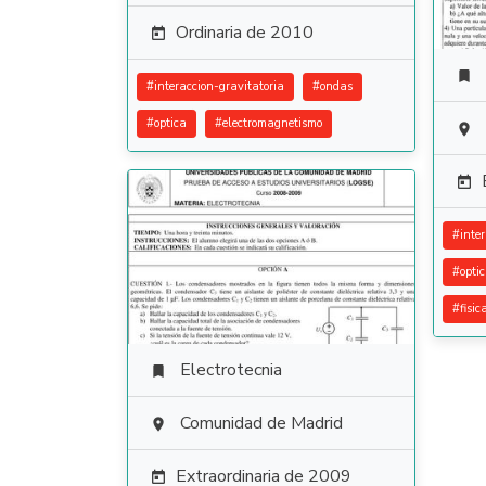
Ordinaria de 2010


#
interaccion-gravitatoria
#
ondas
#
optica
#
electromagnetismo


#
inte
#
opti
#
fisi
Electrotecnia

Comunidad de Madrid

Extraordinaria de 2009
