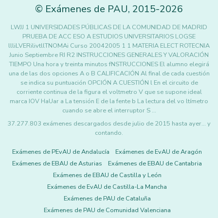
©
Exámenes de PAU
,
2015
-2026
LWJJ 1 UNIVERSIDADES PÚBLICAS DE LA COMUNIDAD DE MADRID
PRUEBA DE ACC ESO A ESTUDIOS UNIVERSITARIOS LOGSE
llliLVERilivtllTNOMAi Curso 20042005 1 1 MATERIA ELECT ROTECNIA
Junio Septiembre RI R2 INSTRUCCIONES GENERALES Y VALORACIÓN
TIEMPO Una hora y treinta minutos fNSTRUCCIONES El alumno elegirá
una de las dos opciones A o B CALIFICACIÓN Al final de cada cuestión
se indica su puntuación OPCIÓN A CUESTIÓN l En el circuito de
corriente continua de la figura el voltmetro V que se supone ideal
marca IOV HaUar a La tensión E de la fente b La lectura del vo ltímetro
cuando se abre el interruptor S …
37.277.803 exámenes descargados desde julio de 2015 hasta ayer... y
contando.
Exámenes de PEvAU de Andalucía
Exámenes de EvAU de Aragón
Exámenes de EBAU de Asturias
Exámenes de EBAU de Cantabria
Exámenes de EBAU de Castilla y León
Exámenes de EvAU de Castilla-La Mancha
Exámenes de PAU de Cataluña
Exámenes de PAU de Comunidad Valenciana