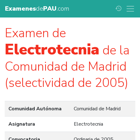
Examenes
de
PAU
.com
history
Examen de
Electrotecnia
de la
Comunidad de Madrid
(selectividad de 2005)
Comunidad Autónoma
Comunidad de Madrid
Asignatura
Electrotecnia
Convocatoria
Ordinaria de 2005