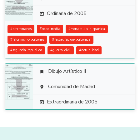

Ordinaria de 2005

#
prerromanos
#
edad-media
#
monarquia-hispanica
#
reformismo-borbones
#
restauracion-borbonica
#
segunda-republica
#
guerra-civil
#
actualidad
Dibujo Artístico II


Comunidad de Madrid

Extraordinaria de 2005
