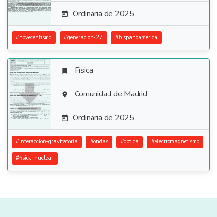
Ordinaria de 2025

#
novecentismo
#
generacion-27
#
hispanoamerica
Física


Comunidad de Madrid

Ordinaria de 2025

#
interaccion-gravitatoria
#
ondas
#
optica
#
electromagnetismo
#
fisica-nuclear