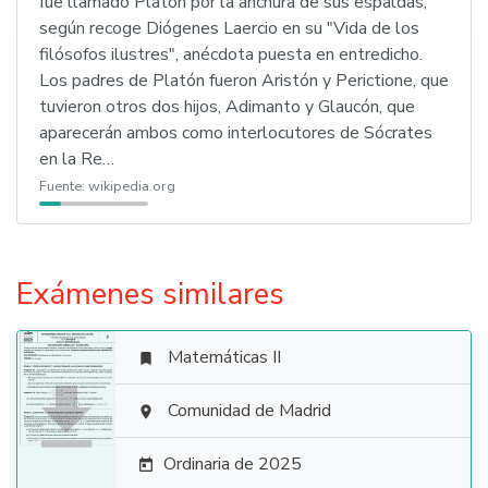
fue llamado Platón por la anchura de sus espaldas,
según recoge Diógenes Laercio en su "Vida de los
filósofos ilustres", anécdota puesta en entredicho.
Los padres de Platón fueron Aristón y Perictione, que
tuvieron otros dos hijos, Adimanto y Glaucón, que
aparecerán ambos como interlocutores de Sócrates
en la Re…
Fuente:
wikipedia.org
Exámenes similares
Matemáticas II


Comunidad de Madrid

Ordinaria de 2025
