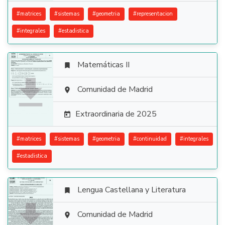
#
matrices
#
sistemas
#
geometria
#
representacion
#
integrales
#
estadistica
Matemáticas II


Comunidad de Madrid

Extraordinaria de 2025

#
matrices
#
sistemas
#
geometria
#
continuidad
#
integrales
#
estadistica
Lengua Castellana y Literatura


Comunidad de Madrid
