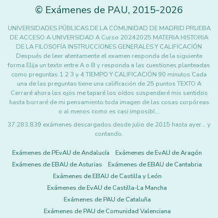
©
Exámenes de PAU
,
2015
-2026
UNIVERSIDADES PÚBLICAS DE LA COMUNIDAD DE MADRID PRUEBA
DE ACCESO A UNIVERSIDAD A Curso 20242025 MATERIA HISTORIA
DE LA FILOSOFÍA INSTRUCCIONES GENERALES Y CALIFICACIÓN
Después de leer atentamente el examen responda de la siguiente
forma Elija un texto entre A o B y responda a las cuestiones planteadas
como preguntas 1 2 3 y 4 TIEMPO Y CALIFICACIÓN 90 minutos Cada
una de las preguntas tiene una calificación de 25 puntos TEXTO A
Cerraré ahora los ojos me taparé los oídos suspenderé mis sentidos
hasta borraré de mi pensamiento toda imagen de las cosas corpóreas
o al menos como es casi imposibl…
37.283.839 exámenes descargados desde julio de 2015 hasta ayer... y
contando.
Exámenes de PEvAU de Andalucía
Exámenes de EvAU de Aragón
Exámenes de EBAU de Asturias
Exámenes de EBAU de Cantabria
Exámenes de EBAU de Castilla y León
Exámenes de EvAU de Castilla-La Mancha
Exámenes de PAU de Cataluña
Exámenes de PAU de Comunidad Valenciana