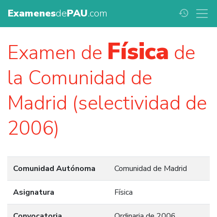
Examenes
de
PAU
.com
history
Física
Examen de
de
la Comunidad de
Madrid (selectividad de
2006)
Comunidad Autónoma
Comunidad de Madrid
Asignatura
Física
Convocatoria
Ordinaria de 2006