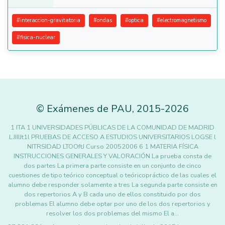
#
interaccion-gravitatoria
#
ondas
#
optica
#
electromagnetismo
#
fisica-nuclear
©
Exámenes de PAU
,
2015
-2026
1 ITA 1 UNIVERSIDADES PÚBLICAS DE LA COMUNIDAD DE MADRID
LJIIIJt1l PRUEBAS DE ACCESO A ESTUDIOS UNIVERSITARIOS LOGSE l
NITRSIDAD LTOOftJ Curso 20052006 6 1 MATERIA FÍSICA
INSTRUCCIONES GENERALES Y VALORACIÓN La prueba consta de
dos partes La primera parte consiste en un conjunto de cinco
cuestiones de tipo teórico conceptual o teóricopráctico de las cuales el
alumno debe responder solamente a tres La segunda parte consiste en
dos repertorios A y B cada uno de ellos constituido por dos
problemas El alumno debe optar por uno de los dos repertorios y
resolver los dos problemas del mismo El a…