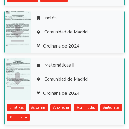
Inglés


Comunidad de Madrid

Ordinaria de 2024

Matemáticas II


Comunidad de Madrid

Ordinaria de 2024

#
matrices
#
sistemas
#
geometria
#
continuidad
#
integrales
#
estadistica