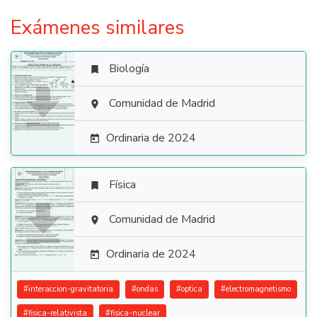
Exámenes similares
Biología


Comunidad de Madrid

Ordinaria de 2024

Física


Comunidad de Madrid

Ordinaria de 2024

#
interaccion-gravitatoria
#
ondas
#
optica
#
electromagnetismo
#
fisica-relativista
#
fisica-nuclear