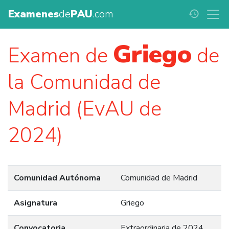
Examenes
de
PAU
.com
history
Griego
Examen de
de
la Comunidad de
Madrid (EvAU de
2024)
Comunidad Autónoma
Comunidad de Madrid
Asignatura
Griego
Convocatoria
Extraordinaria de 2024