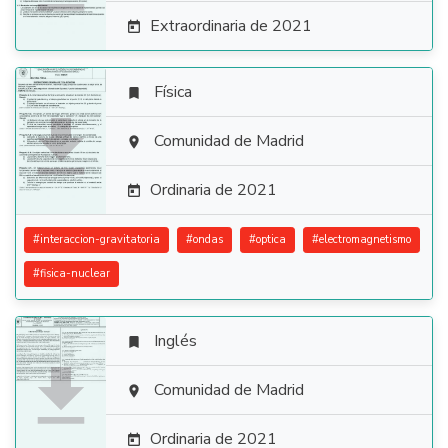
Extraordinaria de 2021

Física


Comunidad de Madrid

Ordinaria de 2021

#
interaccion-gravitatoria
#
ondas
#
optica
#
electromagnetismo
#
fisica-nuclear
Inglés


Comunidad de Madrid

Ordinaria de 2021
