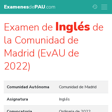
Examenes
de
PAU
.com
history
Inglés
Examen de
de
la Comunidad de
Madrid (EvAU de
2022)
Comunidad Autónoma
Comunidad de Madrid
Asignatura
Inglés
Convocatoria
Ordinaria de 2022