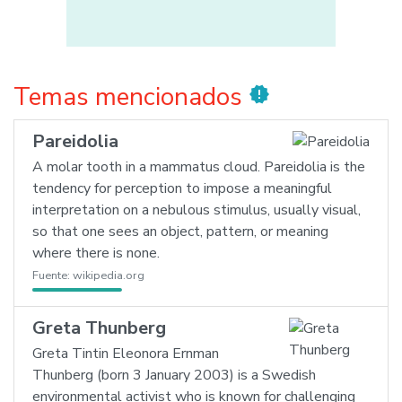
Temas mencionados
new_releases
Pareidolia
A molar tooth in a mammatus cloud. Pareidolia is the
tendency for perception to impose a meaningful
interpretation on a nebulous stimulus, usually visual,
so that one sees an object, pattern, or meaning
where there is none.
Fuente:
wikipedia.org
Greta Thunberg
Greta Tintin Eleonora Ernman
Thunberg (born 3 January 2003) is a Swedish
environmental activist who is known for challenging