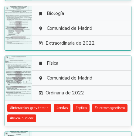
Biología


Comunidad de Madrid

Extraordinaria de 2022

Física


Comunidad de Madrid

Ordinaria de 2022

#
interaccion-gravitatoria
#
ondas
#
optica
#
electromagnetismo
#
fisica-nuclear