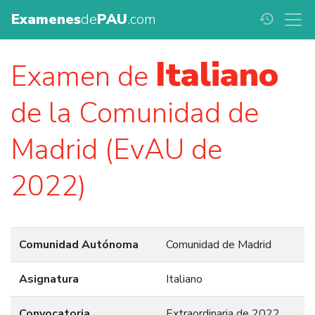
Examenes
de
PAU
.com
history
Italiano
Examen de
de la Comunidad de
Madrid (EvAU de
2022)
Comunidad Autónoma
Comunidad de Madrid
Asignatura
Italiano
Convocatoria
Extraordinaria de 2022