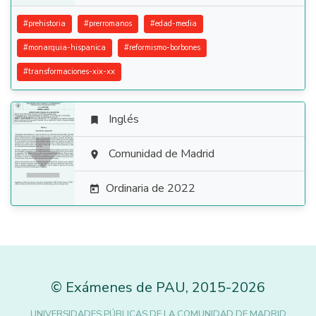
#
prehistoria
#
prerromanos
#
edad-media
#
monarquia-hispanica
#
reformismo-borbones
#
transformaciones-xix-xx
Inglés


Comunidad de Madrid

Ordinaria de 2022

©
Exámenes de PAU
,
2015
-2026
UNIVERSIDADES PÚBLICAS DE LA COMUNIDAD DE MADRID