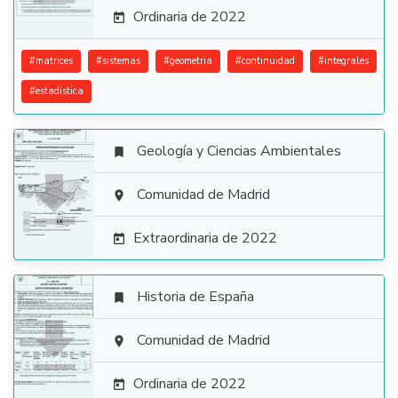
Ordinaria de 2022

#
matrices
#
sistemas
#
geometria
#
continuidad
#
integrales
#
estadistica
Geología y Ciencias Ambientales


Comunidad de Madrid

Extraordinaria de 2022

Historia de España


Comunidad de Madrid

Ordinaria de 2022
