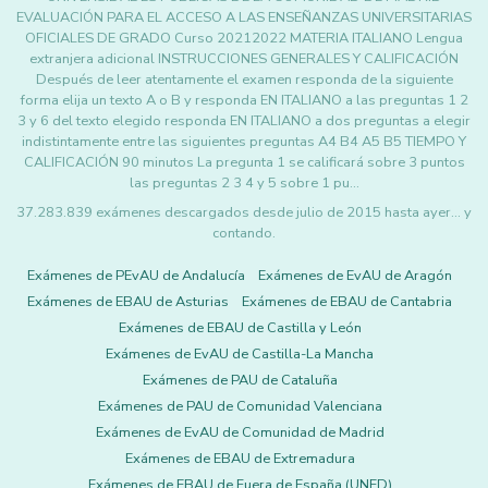
EVALUACIÓN PARA EL ACCESO A LAS ENSEÑANZAS UNIVERSITARIAS
OFICIALES DE GRADO Curso 20212022 MATERIA ITALIANO Lengua
extranjera adicional INSTRUCCIONES GENERALES Y CALIFICACIÓN
Después de leer atentamente el examen responda de la siguiente
forma elija un texto A o B y responda EN ITALIANO a las preguntas 1 2
3 y 6 del texto elegido responda EN ITALIANO a dos preguntas a elegir
indistintamente entre las siguientes preguntas A4 B4 A5 B5 TIEMPO Y
CALIFICACIÓN 90 minutos La pregunta 1 se calificará sobre 3 puntos
las preguntas 2 3 4 y 5 sobre 1 pu…
37.283.839 exámenes descargados desde julio de 2015 hasta ayer... y
contando.
Exámenes de PEvAU de Andalucía
Exámenes de EvAU de Aragón
Exámenes de EBAU de Asturias
Exámenes de EBAU de Cantabria
Exámenes de EBAU de Castilla y León
Exámenes de EvAU de Castilla-La Mancha
Exámenes de PAU de Cataluña
Exámenes de PAU de Comunidad Valenciana
Exámenes de EvAU de Comunidad de Madrid
Exámenes de EBAU de Extremadura
Exámenes de EBAU de Fuera de España (UNED)