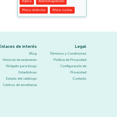
#
optica
#
electromagnetismo
#
fisica-relativista
#
fisica-nuclear
Enlaces de interés
Legal
Blog
Términos y Condiciones
Historial de exámenes
Política de Privacidad
Widgets para blogs
Configuración de
Estadísticas
Privacidad
Estado del catálogo
Contacto
Centros de enseñanza