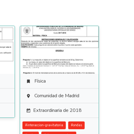
Física

Comunidad de Madrid

Extraordinaria de 2018

#
interaccion-gravitatoria
#
ondas