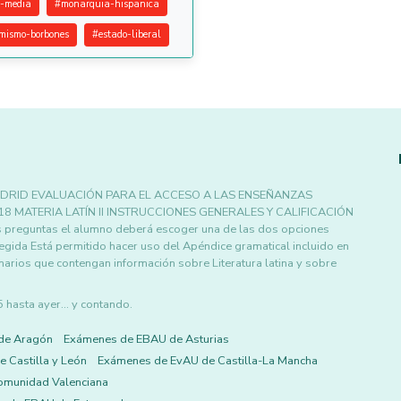
-media
#
monarquia-hispanica
rmismo-borbones
#
estado-liberal
DRID EVALUACIÓN PARA EL ACCESO A LAS ENSEÑANZAS
8 MATERIA LATÍN II INSTRUCCIONES GENERALES Y CALIFICACIÓN
preguntas el alumno deberá escoger una de las dos opciones
egida Está permitido hacer uso del Apéndice gramatical incluido en
narios que contengan información sobre Literatura latina y sobre
asta ayer... y contando.
de Aragón
Exámenes de EBAU de Asturias
 Castilla y León
Exámenes de EvAU de Castilla-La Mancha
omunidad Valenciana