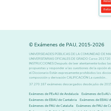
#
edad
#
refo
©
Exámenes de PAU
,
2015
-2026
UNIVERSIDADES PÚBLICAS DE LA COMUNIDAD DE MA
UNIVERSITARIAS OFICIALES DE GRADO Curso 2017201
INSTRUCCIONES Después de leer atentamente todas las 
propuestas y responder a las cuestiones de la opción el
el Diccionario Están expresamente prohibidos los diccio
composición y derivación CALIFICACIÓN La cuestión…
37.270.187 exámenes descargados desde julio de 2015 h
Exámenes de PEvAU de Andalucía
Exámenes de EvAU 
Exámenes de EBAU de Cantabria
Exámenes de EBAU de
Exámenes de PAU de Cataluña
Exámenes de PAU de C