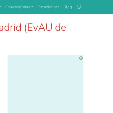
history
Convocatorias
Estadísticas
Blog
adrid (EvAU de