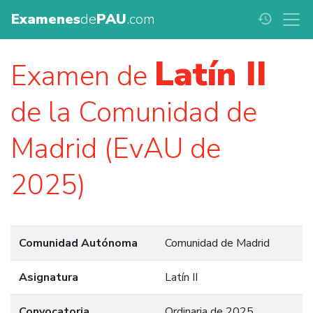
Examenes
de
PAU
.com
history
Latín II
Examen de
de la Comunidad de
Madrid (EvAU de
2025)
Comunidad Autónoma
Comunidad de Madrid
Asignatura
Latín II
Convocatoria
Ordinaria de 2025