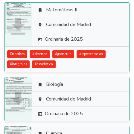
Matemáticas II


Comunidad de Madrid

Ordinaria de 2025

#
matrices
#
sistemas
#
geometria
#
representacion
#
integrales
#
estadistica
Biología


Comunidad de Madrid

Ordinaria de 2025

Química
