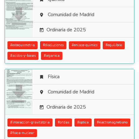

Comunidad de Madrid

Ordinaria de 2025

#
estequiometria
#
disoluciones
#
enlace-quimico
#
equilibrio
#
acidos-y-bases
#
organica
Física


Comunidad de Madrid

Ordinaria de 2025

#
interaccion-gravitatoria
#
ondas
#
optica
#
electromagnetismo
#
fisica-nuclear