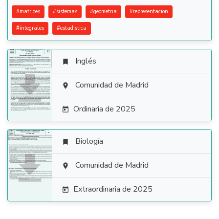
#
matrices
#
sistemas
#
geometria
#
representacion
#
integrales
#
estadistica
Inglés


Comunidad de Madrid

Ordinaria de 2025

Biología


Comunidad de Madrid

Extraordinaria de 2025
