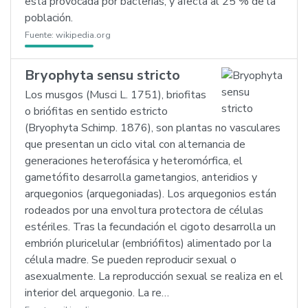
está provocada por bacterias, y afecta al 25 % de la
población.
Fuente:
wikipedia.org
Bryophyta sensu stricto
Los musgos (Musci L. 1751), briofitas
o briófitas en sentido estricto
(Bryophyta Schimp. 1876), son plantas no vasculares
que presentan un ciclo vital con alternancia de
generaciones heterofásica y heteromórfica, el
gametófito desarrolla gametangios, anteridios y
arquegonios (arquegoniadas). Los arquegonios están
rodeados por una envoltura protectora de células
estériles. Tras la fecundación el cigoto desarrolla un
embrión pluricelular (embriófitos) alimentado por la
célula madre. Se pueden reproducir sexual o
asexualmente. La reproducción sexual se realiza en el
interior del arquegonio. La re…