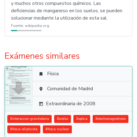
y muchos otros compuestos químicos. Las
deficiencias de manganeso en los suelos, se pueden
solucionar mediante la utilización de esta sal.
Fuente:
wikipedia.org
Exámenes similares
Física


Comunidad de Madrid

Extraordinaria de 2008

#
interaccion-gravitatoria
#
ondas
#
optica
#
electromagnetismo
#
fisica-relativista
#
fisica-nuclear