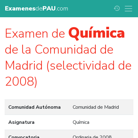
Examenes
de
PAU
.com
history
Química
Examen de
de la Comunidad de
Madrid (selectividad de
2008)
Comunidad Autónoma
Comunidad de Madrid
Asignatura
Química
Convocatoria
Ordinaria de 2008