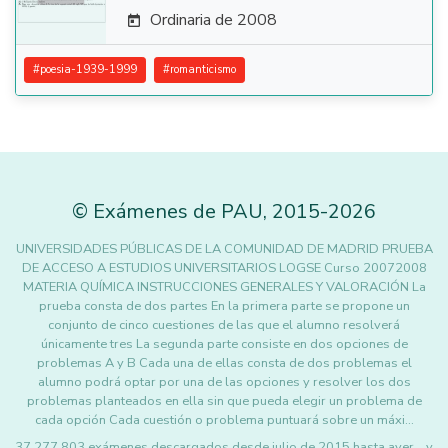
Ordinaria de 2008

#
poesia-1939-1999
#
romanticismo
©
Exámenes de PAU
,
2015
-2026
UNIVERSIDADES PÚBLICAS DE LA COMUNIDAD DE MADRID PRUEBA
DE ACCESO A ESTUDIOS UNIVERSITARIOS LOGSE Curso 20072008
MATERIA QUÍMICA INSTRUCCIONES GENERALES Y VALORACIÓN La
prueba consta de dos partes En la primera parte se propone un
conjunto de cinco cuestiones de las que el alumno resolverá
únicamente tres La segunda parte consiste en dos opciones de
problemas A y B Cada una de ellas consta de dos problemas el
alumno podrá optar por una de las opciones y resolver los dos
problemas planteados en ella sin que pueda elegir un problema de
cada opción Cada cuestión o problema puntuará sobre un máxi…
37.277.803 exámenes descargados desde julio de 2015 hasta ayer... y