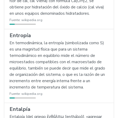
flor de cal, cal Viena) con fórmula Ca(OH)2, se
obtiene por hidratación del óxido de calcio (cal viva)
en unos equipos denominados hidratadores.
Fuente:
wikipedia.org
Entropía
En termodinámica, la entropía (simbolizada como S)
es una magnitud física que para un sistema
termodinámico en equilibrio mide el número de
microestados compatibles con el macroestado de
equilibrio, también se puede decir que mide el grado
de organización del sistema, o que es la razón de un
incremento entre energía interna frente a un
incremento de temperatura del sistema.
Fuente:
wikipedia.org
Entalpía
Entalpía (del griego ἐνθάλπω [enthálpō], «agregar