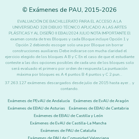
©
Exámenes de PAU
,
2015
-2026
EVALUACIÓN DE BACHILLERATO PARA EL ACCESO A LA
UNIVERSIDAD 328 DIBUJO TÉCNICO APLICADO A LAS ARTES
PLÁSTICAS Y AL DISEÑO II EBAU2024 JULIO NOTA IMPORTANTE El
examen consta de tres Bloques y cada Bloque incluye Opción 1 y
Opción 2 debiendo escoger solo una por Bloque sin borrar
construcciones auxiliares Debe indicarse con mucha claridad el
ejercicio elegido de los bloques A B y C En el caso de que el estudiante
conteste a las dos opciones posibles de cada uno de los bloques solo
será evaluado el primero por orden de respuesta La puntuación
máxima por bloques es A 4 puntos B 4 puntos y C 2 pun…
37.263.127 exámenes descargados desde julio de 2015 hasta ayer... y
contando.
Exámenes de PEvAU de Andalucía
Exámenes de EvAU de Aragón
Exámenes de EBAU de Asturias
Exámenes de EBAU de Cantabria
Exámenes de EBAU de Castilla y León
Exámenes de EvAU de Castilla-La Mancha
Exámenes de PAU de Cataluña
Exámenes de PAU de Comunidad Valenciana