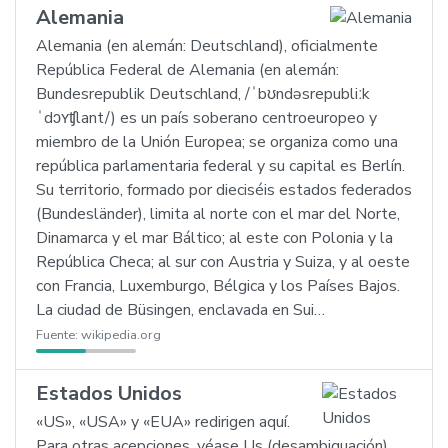
Alemania
Alemania (en alemán: Deutschland), oficialmente
República Federal de Alemania (en alemán:
Bundesrepublik Deutschland, /ˈbʊndəsrepubliːk
ˈdɔʏʧlant/) es un país soberano centroeuropeo y
miembro de la Unión Europea; se organiza como una
república parlamentaria federal y su capital es Berlín.
Su territorio, formado por dieciséis estados federados
(Bundesländer), limita al norte con el mar del Norte,
Dinamarca y el mar Báltico; al este con Polonia y la
República Checa; al sur con Austria y Suiza, y al oeste
con Francia, Luxemburgo, Bélgica y los Países Bajos.
La ciudad de Büsingen, enclavada en Sui…
Fuente:
wikipedia.org
Estados Unidos
«US», «USA» y «EUA» redirigen aquí.
Para otras acepciones, véase Us (desambiguación),