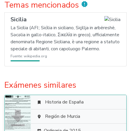
Temas mencionados
new_releases
Sicilia
La Sicilia (AFI:; Sicìlia in siciliano, Siçillja in arbëreshë,
Səcəlia in gallo-italico, Σικελία in greco), ufficialmente
denominata Regione Siciliana, è una regione a statuto
speciale di abitanti, con capoluogo Palermo.
Fuente:
wikipedia.org
Exámenes similares
Historia de España


Región de Murcia

Ordinaria de 2015