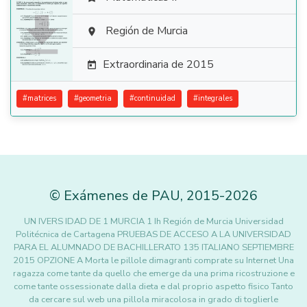

Región de Murcia

Extraordinaria de 2015

#
matrices
#
geometria
#
continuidad
#
integrales
©
Exámenes de PAU
,
2015
-2026
UN IVERS IDAD DE 1 MURCIA 1 Ih Región de Murcia Universidad
Politécnica de Cartagena PRUEBAS DE ACCESO A LA UNIVERSIDAD
PARA EL ALUMNADO DE BACHILLERATO 135 ITALIANO SEPTIEMBRE
2015 OPZIONE A Morta le pillole dimagranti comprate su Internet Una
ragazza come tante da quello che emerge da una prima ricostruzione e
come tante ossessionate dalla dieta e dal proprio aspetto fisico Tanto
da cercare sul web una pillola miracolosa in grado di toglierle