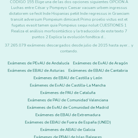
CÓDIGO 155 Elige una de las dos opciones siguientes OPCIÓN A
Luchas entre César y Pompeyo Caesar vacuam urbem ingressus
dictatorem se fecit Inde Hispanias petiit Inde regressus in Graeciam
transiit adversum Pompeium dimicavit Primo proelio victus est et
fugatus evasit tamen quia Pompeius sequi noluit CUESTIONES 1
Realiza el análisis morfosintáctico y la traducción de este texto 7
puntos 2 Explica la evolución fonética d…
37.265.079 exámenes descargados desde julio de 2015 hasta ayer... y
contando.
Exámenes de PEvAU de Andalucía
Exámenes de EvAU de Aragón
Exámenes de EBAU de Asturias
Exámenes de EBAU de Cantabria
Exámenes de EBAU de Castilla y León
Exámenes de EvAU de Castilla-La Mancha
Exámenes de PAU de Cataluña
Exámenes de PAU de Comunidad Valenciana
Exámenes de EvAU de Comunidad de Madrid
Exámenes de EBAU de Extremadura
Exámenes de EBAU de Fuera de España (UNED)
Exámenes de ABAU de Galicia
Exámenes de PBAU de Islas Baleares