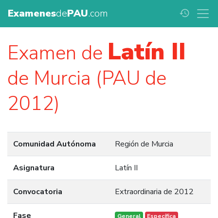
Examenes
de
PAU
.com
history
Latín II
Examen de
de Murcia (PAU de
2012)
Comunidad Autónoma
Región de Murcia
Asignatura
Latín II
Convocatoria
Extraordinaria de 2012
Fase
General
Específica