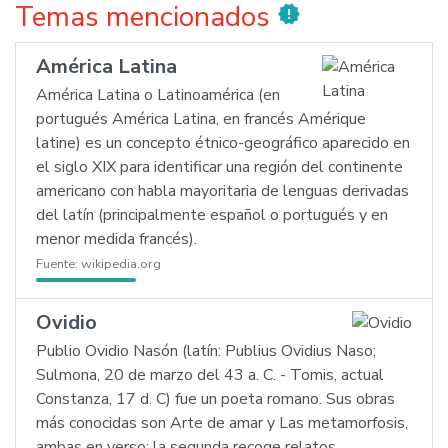
Temas mencionados
new_releases
América Latina
América Latina o Latinoamérica (en
portugués América Latina, en francés Amérique
latine) es un concepto étnico-geográfico aparecido en
el siglo XIX para identificar una región del continente
americano con habla mayoritaria de lenguas derivadas
del latín (principalmente español o portugués y en
menor medida francés).
Fuente:
wikipedia.org
Ovidio
Publio Ovidio Nasón (latín: Publius Ovidius Naso;
Sulmona, 20 de marzo del 43 a. C. - Tomis, actual
Constanza, 17 d. C) fue un poeta romano. Sus obras
más conocidas son Arte de amar y Las metamorfosis,
ambas en verso; la segunda recoge relatos