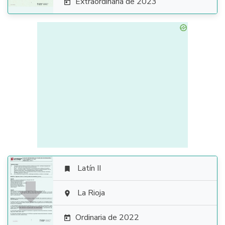
Extraordinaria de 2023

Latín II


La Rioja

Ordinaria de 2022
