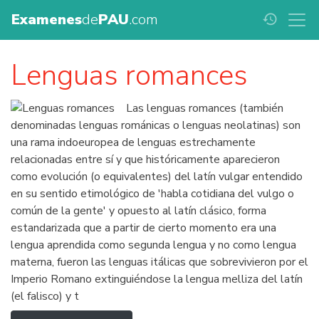
Examenes
de
PAU
.com
history
Lenguas romances
Las lenguas romances (también
denominadas lenguas románicas o lenguas neolatinas) son
una rama indoeuropea de lenguas estrechamente
relacionadas entre sí y que históricamente aparecieron
como evolución (o equivalentes) del latín vulgar entendido
en su sentido etimológico de 'habla cotidiana del vulgo o
común de la gente' y opuesto al latín clásico, forma
estandarizada que a partir de cierto momento era una
lengua aprendida como segunda lengua y no como lengua
materna, fueron las lenguas itálicas que sobrevivieron por el
Imperio Romano extinguiéndose la lengua melliza del latín
(el falisco) y t