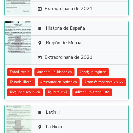
Extraordinaria de 2021

Historia de España


Región de Murcia

Extraordinaria de 2021

#
edad-media
#
monarquia-hispanica
#
antiguo-regimen
#
estado-liberal
#
restauracion-borbonica
#
transformaciones-xix-xx
#
segunda-republica
#
guerra-civil
#
dictadura-franquista
Latín II


La Rioja
