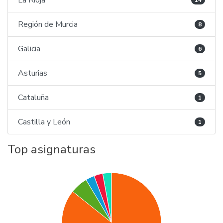
La Rioja
14
Región de Murcia
8
Galicia
6
Asturias
5
Cataluña
1
Castilla y León
1
Top asignaturas