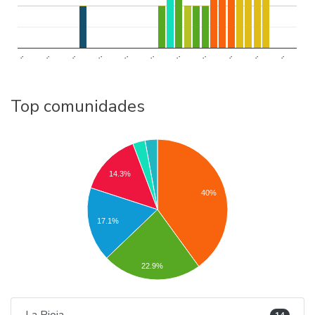
..
..
..
..
..
..
..
..
..
..
..
Top comunidades
14.3%
40%
17.1%
22.9%