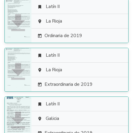
Latín II


La Rioja

Ordinaria de 2019

Latín II


La Rioja

Extraordinaria de 2019

Latín II


Galicia
