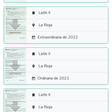
Latín II


La Rioja

Extraordinaria de 2022

Latín II


La Rioja

Ordinaria de 2021

Latín II


La Rioja
