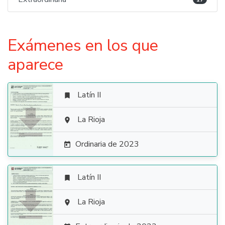
Exámenes en los que
aparece
Latín II


La Rioja

Ordinaria de 2023

Latín II


La Rioja
