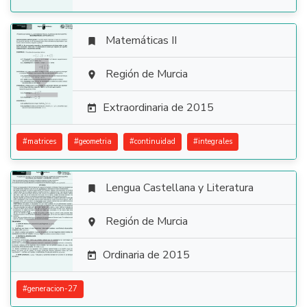
Matemáticas II


Región de Murcia

Extraordinaria de 2015

#
matrices
#
geometria
#
continuidad
#
integrales
Lengua Castellana y Literatura


Región de Murcia

Ordinaria de 2015

#
generacion-27