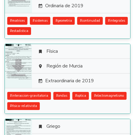
Ordinaria de 2019

#
matrices
#
sistemas
#
geometria
#
continuidad
#
integrales
#
estadistica
Física


Región de Murcia

Extraordinaria de 2019

#
interaccion-gravitatoria
#
ondas
#
optica
#
electromagnetismo
#
fisica-relativista
Griego
