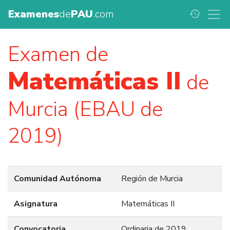
Examenes
de
PAU
.com
history
Examen de
Matemáticas II
de
Murcia (EBAU de
2019)
Comunidad Autónoma
Región de Murcia
Asignatura
Matemáticas II
Convocatoria
Ordinaria de 2019