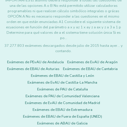
IMPORTANTES El alumno deberá responder a todas las cuestiones de
una de las opciones A o B No está permitido utilizar calculadoras
programables ni que realicen cálculo simbólico integrales o grácas
OPCIÓN A No es necesario responder a las cuestiones en el mismo
orden en que están enunciadas A1 Considere el siguiente sistema de
ecuaciones en función del parámetro a x y az 1 x ay z a ax y z a 3 a 1 p
Determine para qué valores de a el sistema tiene solución única Si es
po…
37.277.803 exámenes descargados desde julio de 2015 hasta ayer... y
contando.
Exámenes de PEvAU de Andalucía
Exámenes de EvAU de Aragón
Exámenes de EBAU de Asturias
Exámenes de EBAU de Cantabria
Exámenes de EBAU de Castilla y León
Exámenes de EvAU de Castilla-La Mancha
Exámenes de PAU de Cataluña
Exámenes de PAU de Comunidad Valenciana
Exámenes de EvAU de Comunidad de Madrid
Exámenes de EBAU de Extremadura
Exámenes de EBAU de Fuera de España (UNED)
Exámenes de ABAU de Galicia