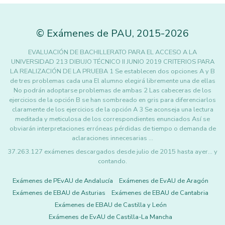
©
Exámenes de PAU
,
2015
-2026
EVALUACIÓN DE BACHILLERATO PARA EL ACCESO A LA
UNIVERSIDAD 213 DIBUJO TÉCNICO II JUNIO 2019 CRITERIOS PARA
LA REALIZACIÓN DE LA PRUEBA 1 Se establecen dos opciones A y B
de tres problemas cada una El alumno elegirá libremente una de ellas
No podrán adoptarse problemas de ambas 2 Las cabeceras de los
ejercicios de la opción B se han sombreado en gris para diferenciarlos
claramente de los ejercicios de la opción A 3 Se aconseja una lectura
meditada y meticulosa de los correspondientes enunciados Así se
obviarán interpretaciones erróneas pérdidas de tiempo o demanda de
aclaraciones innecesarias …
37.263.127 exámenes descargados desde julio de 2015 hasta ayer... y
contando.
Exámenes de PEvAU de Andalucía
Exámenes de EvAU de Aragón
Exámenes de EBAU de Asturias
Exámenes de EBAU de Cantabria
Exámenes de EBAU de Castilla y León
Exámenes de EvAU de Castilla-La Mancha