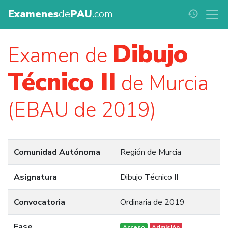
Examenes
de
PAU
.com
history
Dibujo
Examen de
Técnico II
de Murcia
(EBAU de 2019)
Comunidad Autónoma
Región de Murcia
Asignatura
Dibujo Técnico II
Convocatoria
Ordinaria de 2019
Fase
Acceso
Admisión