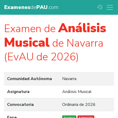
Examenes
de
PAU
.com
history
Análisis
Examen de
Musical
de Navarra
(EvAU de 2026)
Comunidad Autónoma
Navarra
Asignatura
Análisis Musical
Convocatoria
Ordinaria de 2026
Fase
Acceso
Admisión