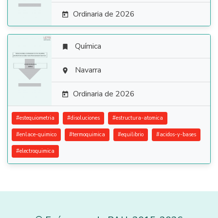
Ordinaria de 2026

Química


Navarra

Ordinaria de 2026

#
estequiometria
#
disoluciones
#
estructura-atomica
#
enlace-quimico
#
termoquimica
#
equilibrio
#
acidos-y-bases
#
electroquimica