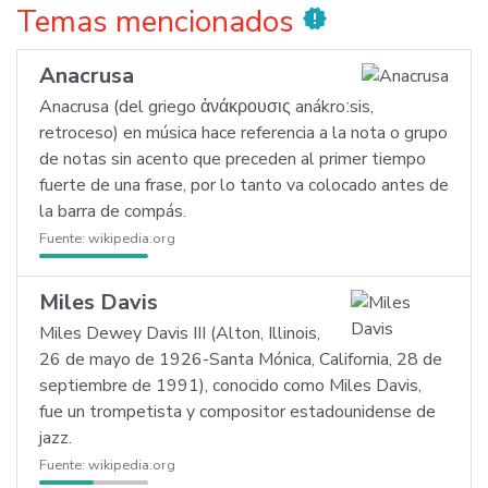
Temas mencionados
new_releases
Anacrusa
Anacrusa (del griego ἀνάκρουσις anákroːsis,
retroceso) en música hace referencia a la nota o grupo
de notas sin acento que preceden al primer tiempo
fuerte de una frase, por lo tanto va colocado antes de
la barra de compás.
Fuente:
wikipedia.org
Miles Davis
Miles Dewey Davis III (Alton, Illinois,
26 de mayo de 1926-Santa Mónica, California, 28 de
septiembre de 1991), conocido como Miles Davis,
fue un trompetista y compositor estadounidense de
jazz.
Fuente:
wikipedia.org