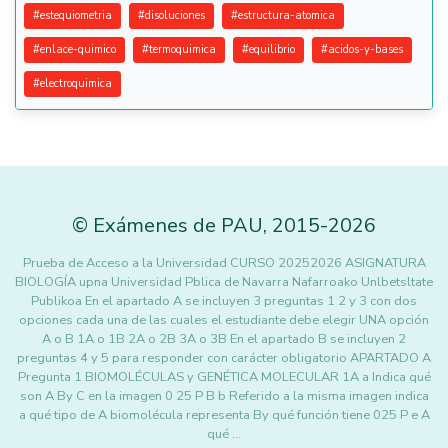
#
estequiometria
#
disoluciones
#
estructura-atomica
#
enlace-quimico
#
termoquimica
#
equilibrio
#
acidos-y-bases
#
electroquimica
©
Exámenes de PAU
,
2015
-2026
Prueba de Acceso a la Universidad CURSO 20252026 ASIGNATURA
BIOLOGÍA upna Universidad Pblica de Navarra Nafarroako Unlbetsltate
Publikoa En el apartado A se incluyen 3 preguntas 1 2 y 3 con dos
opciones cada una de las cuales el estudiante debe elegir UNA opción
A o B 1A o 1B 2A o 2B 3A o 3B En el apartado B se incluyen 2
preguntas 4 y 5 para responder con carácter obligatorio APARTADO A
Pregunta 1 BIOMOLÉCULAS y GENÉTICA MOLECULAR 1A a Indica qué
son A By C en la imagen 0 25 P B b Referido a la misma imagen indica
a qué tipo de A biomolécula representa By qué función tiene 025 P e A
qué …