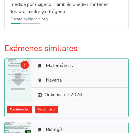
medida por oxígeno. También pueden contener
fósforo, azufre y nitrógeno.
Fuente:
wikipedia.org
Exámenes similares

Matemáticas II


Navarra

Ordinaria de 2026

#
continuidad
#
estadistica
Biología
