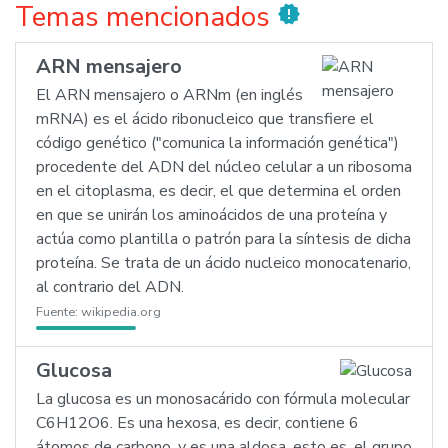
Temas mencionados
new_releases
ARN mensajero
El ARN mensajero o ARNm (en inglés
mRNA) es el ácido ribonucleico que transfiere el
código genético ("comunica la información genética")
procedente del ADN del núcleo celular a un ribosoma
en el citoplasma, es decir, el que determina el orden
en que se unirán los aminoácidos de una proteína y
actúa como plantilla o patrón para la síntesis de dicha
proteína. Se trata de un ácido nucleico monocatenario,
al contrario del ADN.
Fuente:
wikipedia.org
Glucosa
La glucosa es un monosacárido con fórmula molecular
C6H12O6. Es una hexosa, es decir, contiene 6
átomos de carbono, y es una aldosa, esto es, el grupo