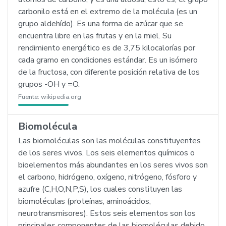
carbonilo está en el extremo de la molécula (es un
grupo aldehído). Es una forma de azúcar que se
encuentra libre en las frutas y en la miel. Su
rendimiento energético es de 3,75 kilocalorías por
cada gramo en condiciones estándar. Es un isómero
de la fructosa, con diferente posición relativa de los
grupos -OH y =O.
Fuente:
wikipedia.org
Biomolécula
Las biomoléculas son las moléculas constituyentes
de los seres vivos. Los seis elementos químicos o
bioelementos más abundantes en los seres vivos son
el carbono, hidrógeno, oxígeno, nitrógeno, fósforo y
azufre (C,H,O,N,P,S), los cuales constituyen las
biomoléculas (proteínas, aminoácidos,
neurotransmisores). Estos seis elementos son los
principales componentes de las biomoléculas debido