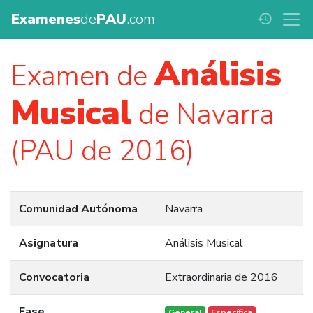
Examenes
de
PAU
.com
history
Análisis
Examen de
Musical
de Navarra
(PAU de 2016)
Comunidad Autónoma
Navarra
Asignatura
Análisis Musical
Convocatoria
Extraordinaria de 2016
Fase
General
Específica