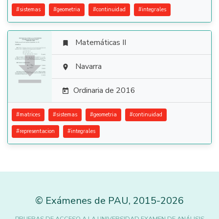
#
sistemas
#
geometria
#
continuidad
#
integrales
Matemáticas II


Navarra

Ordinaria de 2016

#
matrices
#
sistemas
#
geometria
#
continuidad
#
representacion
#
integrales
©
Exámenes de PAU
,
2015
-2026