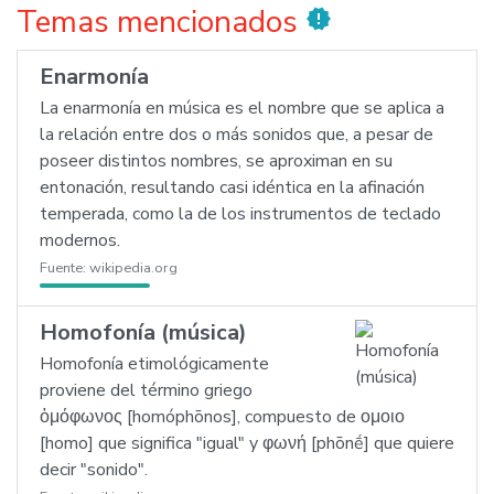
Temas mencionados
new_releases
Enarmonía
La enarmonía en música es el nombre que se aplica a
la relación entre dos o más sonidos que, a pesar de
poseer distintos nombres, se aproximan en su
entonación, resultando casi idéntica en la afinación
temperada, como la de los instrumentos de teclado
modernos.
Fuente:
wikipedia.org
Homofonía (música)
Homofonía etimológicamente
proviene del término griego
ὁμόφωνος [homóphōnos], compuesto de ομοιο
[homo] que significa "igual" y φωνή [phōnḗ] que quiere
decir "sonido".