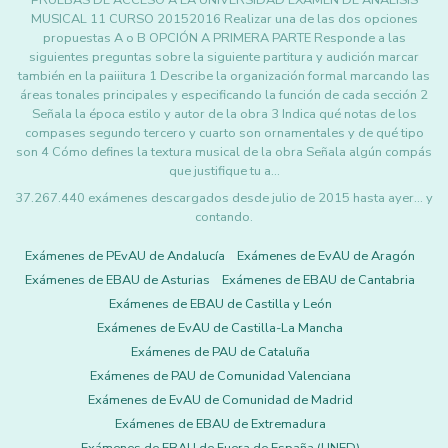
PRUEBAS DE ACCESO A LA UNIVERSIDAD EXAMEN DE ANÁLISIS
MUSICAL 11 CURSO 20152016 Realizar una de las dos opciones
propuestas A o B OPCIÓN A PRIMERA PARTE Responde a las
siguientes preguntas sobre la siguiente partitura y audición marcar
también en la paiiitura 1 Describe la organización formal marcando las
áreas tonales principales y especificando la función de cada sección 2
Señala la época estilo y autor de la obra 3 Indica qué notas de los
compases segundo tercero y cuarto son ornamentales y de qué tipo
son 4 Cómo defines la textura musical de la obra Señala algún compás
que justifique tu a…
37.267.440 exámenes descargados desde julio de 2015 hasta ayer... y
contando.
Exámenes de PEvAU de Andalucía
Exámenes de EvAU de Aragón
Exámenes de EBAU de Asturias
Exámenes de EBAU de Cantabria
Exámenes de EBAU de Castilla y León
Exámenes de EvAU de Castilla-La Mancha
Exámenes de PAU de Cataluña
Exámenes de PAU de Comunidad Valenciana
Exámenes de EvAU de Comunidad de Madrid
Exámenes de EBAU de Extremadura