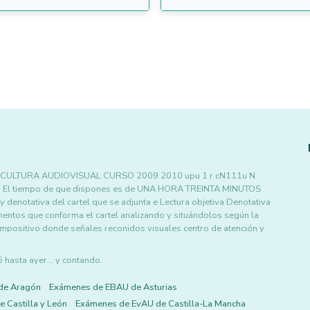
CULTURA AUDIOVISUAL CURSO 2009 2010 upu 1 r cN111u N
iones El tiempo de que dispones es de UNA HORA TREINTA MINUTOS
 denotativa del cartel que se adjunta e Lectura objetiva Denotativa
entos que conforma el cartel analizando y situándolos según la
positivo donde señales reconidos visuales centro de atención y
asta ayer... y contando.
de Aragón
Exámenes de EBAU de Asturias
 Castilla y León
Exámenes de EvAU de Castilla-La Mancha