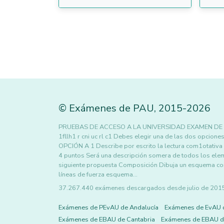
©
Exámenes de PAU
,
2015
-2026
PRUEBAS DE ACCESO A LA UNIVERSIDAD EXAMEN DE 
1fllh1 r cni uc rl c1 Debes elegir una de las dos opc
OPCIÓN A 1 Describe por escrito la lectura com1otativa y
4 puntos Será una descripción somera de todos los elem
siguiente propuesta Composición Dibuja un esquema com
líneas de fuerza esquema…
37.267.440 exámenes descargados desde julio de 2015 h
Exámenes de PEvAU de Andalucía
Exámenes de EvAU 
Exámenes de EBAU de Cantabria
Exámenes de EBAU de