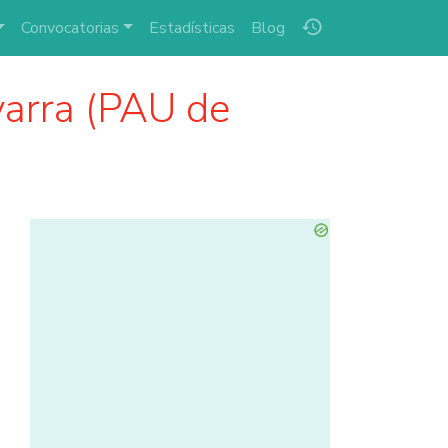
history
Convocatorias
Estadísticas
Blog
arra (PAU de