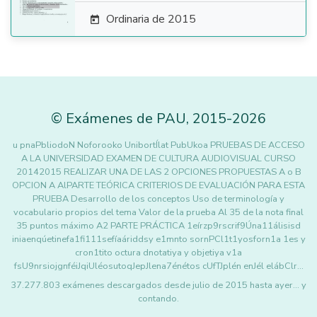
Ordinaria de 2015

©
Exámenes de PAU
,
2015
-2026
u pnaPbliodoN Noforooko UnibortÍlat PubUkoa PRUEBAS DE ACCESO
A LA UNIVERSIDAD EXAMEN DE CULTURA AUDIOVISUAL CURSO
20142015 REALIZAR UNA DE LAS 2 OPCIONES PROPUESTAS A o B
OPCION A AlPARTE TEÓRICA CRITERIOS DE EVALUACIÓN PARA ESTA
PRUEBA Desarrollo de los conceptos Uso de terminología y
vocabulario propios del tema Valor de la prueba Al 35 de la nota final
35 puntos máximo A2 PARTE PRÁCTICA 1eírzp9rscrif9Úna11álisisd
iniaenqúetinefa1fi111sefíaáriddsy e1mnto sornPCl1t1yosforn1a 1es y
cron1tito octura dnotatiya y objetiya v1a
fsU9nrsiojgnféiJqiUléosutoqJepJlena7énétos cUfTJplén enJél elábClr…
37.277.803 exámenes descargados desde julio de 2015 hasta ayer... y
contando.