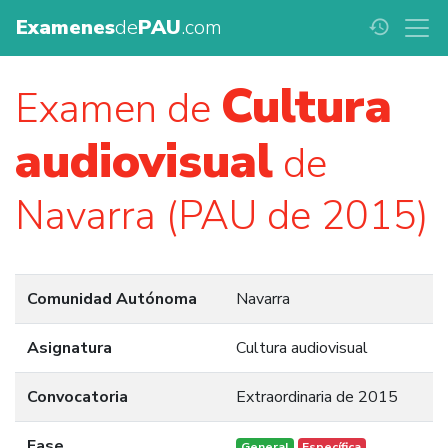
Examenes
de
PAU
.com
history
Cultura
Examen de
audiovisual
de
Navarra (PAU de 2015)
Comunidad Autónoma
Navarra
Asignatura
Cultura audiovisual
Convocatoria
Extraordinaria de 2015
Fase
General
Específica