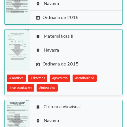

Navarra

Ordinaria de 2015

Matemáticas II


Navarra

Ordinaria de 2015

#
matrices
#
sistemas
#
geometria
#
continuidad
#
representacion
#
integrales
Cultura audiovisual


Navarra
