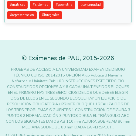
#
matrices
#
sistemas
#
geometria
#
continuidad
#
representacion
#
integrales
©
Exámenes de PAU
,
2015
-2026
PRUEBAS DE ACCESO A LA UNIVERSIDAD EXAMEN DE DIBUJO
TÉCNICO CURSO 20142015 OPCIÓN A up Publica d Navarra
Nafarroalo Uninitate Publil03 INSTRUCCIONES ESTE EJERCICIO
CONSTA DE DOS OPCIONES A Y 8 CADA UNA TIENE DOS BLOQUES
EN EL PRIMERO HAY TRES EJERCI CIOS DE LOS QUE DEBES ELEGIR
DOS DE ELLOS EN EL SEGUNDO BLOQUE HAY UN EJERCICIO DE
RESOLUCIÓN OBLIGATORIA r PRIMER BLOQUE LJ REALIZA DOS DE
LOS TRES PROBLEMAS SIGUIENTES 1 CONSTRUCCIÓN DE FIGURA 3
PUNTOS 2 NORMALIZACIÓN 3 PUNTOS DIBUJA EL TRIÁNGULO ABC
CON LOS SIGUIENTES DATOS AB 110 mm ALTURA SOBRE AB 80 mm
MEDIANA SOBRE BC 80 mm DADA LA PERSPECT…
37.281.361 exámenes descargados desde julio de 2015 hasta ayer... y