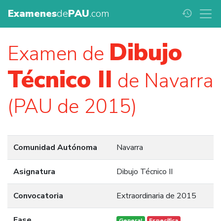
Examenes
de
PAU
.com
history
Dibujo
Examen de
Técnico II
de Navarra
(PAU de 2015)
Comunidad Autónoma
Navarra
Asignatura
Dibujo Técnico II
Convocatoria
Extraordinaria de 2015
Fase
General
Específica