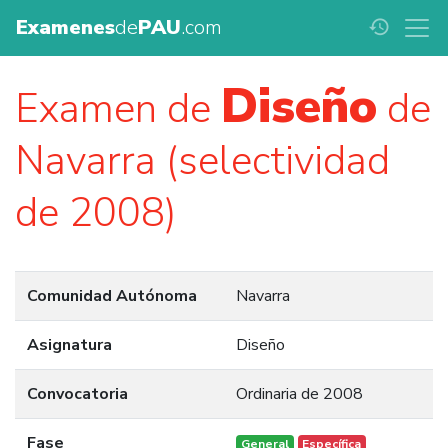
Examenes
de
PAU
.com
history
Diseño
Examen de
de
Navarra (selectividad
de 2008)
Comunidad Autónoma
Navarra
Asignatura
Diseño
Convocatoria
Ordinaria de 2008
Fase
General
Específica