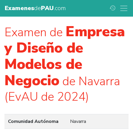
Examenes
de
PAU
.com
history
Empresa
Examen de
y Diseño de
Modelos de
Negocio
de Navarra
(EvAU de 2024)
Comunidad Autónoma
Navarra