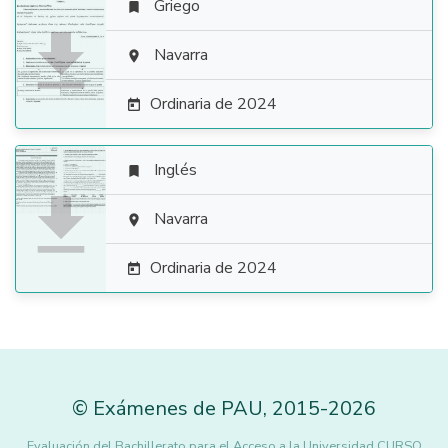
Griego


Navarra

Ordinaria de 2024

Inglés


Navarra

Ordinaria de 2024

©
Exámenes de PAU
,
2015
-2026
Evaluación del Bachillerato para el Acceso a la Universidad CURSO