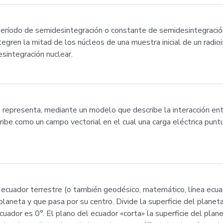
el período de semidesintegración o constante de semidesintegraci
egren la mitad de los núcleos de una muestra inicial de un radi
esintegración nuclear.
e representa, mediante un modelo que describe la interacción en
ibe como un campo vectorial en el cual una carga eléctrica puntu
o ecuador terrestre (o también geodésico, matemático, línea ecuat
planeta y que pasa por su centro. Divide la superficie del planeta
 ecuador es 0°. El plano del ecuador «corta» la superficie del plan