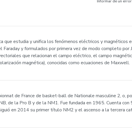
Informar de un error
a que estudia y unifica los fenómenos eléctricos y magnéticos en
l Faraday y formulados por primera vez de modo completo por 
 vectoriales que relacionan el campo eléctrico, el campo magnéti
 y polarización magnética), conocidas como ecuaciones de Maxwell.
pionnat de France de basket-ball de Nationale masculine 2, o, p
LNB, de la Pro B y de la NM1. Fue fundada en 1965. Cuenta con 
uió en 2014 su primer título NM2 y el ascenso a la tercera cat