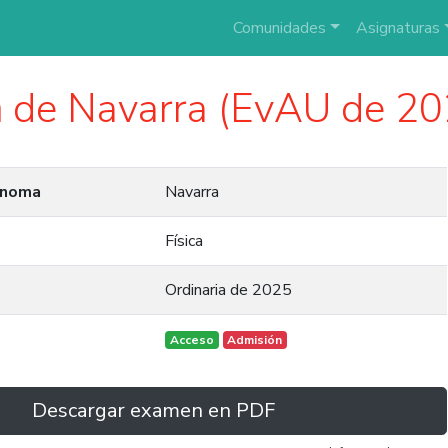
Comunidades
Asignaturas
a
de Navarra (EvAU de 20
ónoma
Navarra
Física
Ordinaria de 2025
Acceso
Admisión
Descargar examen en PDF