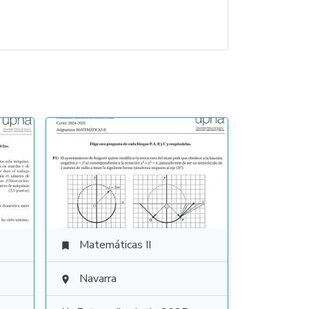
Matemáticas II

Navarra
