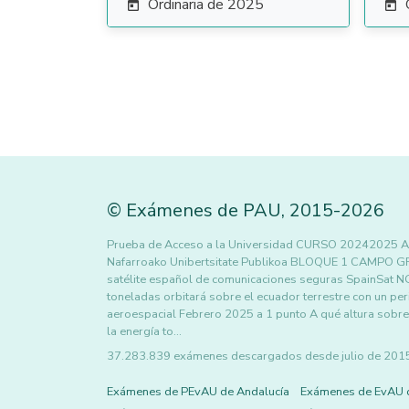
Ordinaria de 2025


©
Exámenes de PAU
,
2015
-2026
Prueba de Acceso a la Universidad CURSO 20242025 A
Nafarroako Unibertsitate Publikoa BLOQUE 1 CAMPO GRA
satélite español de comunicaciones seguras SpainSat NG
toneladas orbitará sobre el ecuador terrestre con un peri
aeroespacial Febrero 2025 a 1 punto A qué altura sobre la
la energía to…
37.283.839 exámenes descargados desde julio de 2015 h
Exámenes de PEvAU de Andalucía
Exámenes de EvAU 