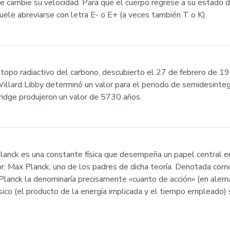
ue cambie su velocidad. Para que el cuerpo regrese a su estado d
uele abreviarse con letra E- o E+ (a veces también T o K).
sótopo radiactivo del carbono, descubierto el 27 de febrero de
illard Libby determinó un valor para el periodo de semidesinte
idge produjeron un valor de 5730 años.
Planck es una constante física que desempeña un papel central en
or, Max Planck, uno de los padres de dicha teoría. Denotada com
 Planck la denominaría precisamente «cuanto de acción» (en alem
ico (el producto de la energía implicada y el tiempo empleado) s