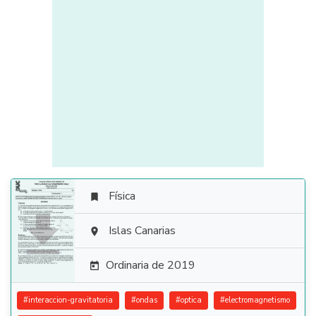
Física


Islas Canarias

Ordinaria de 2019

#
interaccion-gravitatoria
#
ondas
#
optica
#
electromagnetismo