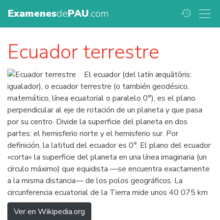
Examenes
de
PAU
.com
history
Ecuador terrestre
El ecuador (del latín æquātōris:
igualador), o ecuador terrestre (o también geodésico,
matemático, línea ecuatorial o paralelo 0°), es el plano
perpendicular al eje de rotación de un planeta y que pasa
por su centro. Divide la superficie del planeta en dos
partes: el hemisferio norte y el hemisferio sur. Por
definición, la latitud del ecuador es 0°. El plano del ecuador
«corta» la superficie del planeta en una línea imaginaria (un
círculo máximo) que equidista —se encuentra exactamente
a la misma distancia— de los polos geográficos. La
circunferencia ecuatorial de la Tierra mide unos 40 075 km
Ver en Wikipedia.org