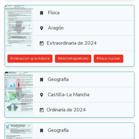
Física


Aragón

Extraordinaria de 2024

#
interaccion-gravitatoria
#
electromagnetismo
#
fisica-nuclear
Geografía


Castilla-La Mancha

Ordinaria de 2024

Geografía
