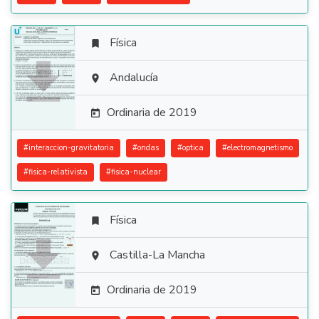
Física


Andalucía

Ordinaria de 2019

#
interaccion-gravitatoria
#
ondas
#
optica
#
electromagnetismo
#
fisica-relativista
#
fisica-nuclear
Física


Castilla-La Mancha

Ordinaria de 2019
