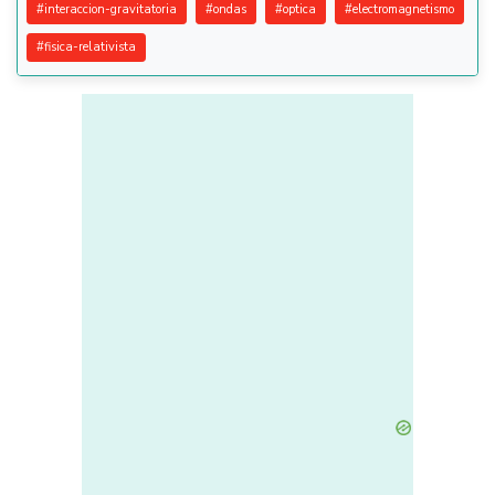
#
interaccion-gravitatoria
#
ondas
#
optica
#
electromagnetismo
#
fisica-relativista