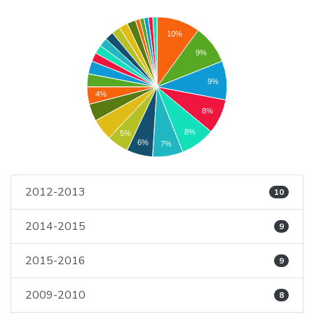
10%
9%
9%
4%
8%
8%
5%
6%
7%
2012-2013
10
2014-2015
9
2015-2016
9
2009-2010
8