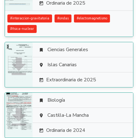
Ordinaria de 2025

#
interaccion-gravitatoria
#
ondas
#
electromagnetismo
#
fisica-nuclear
Ciencias Generales


Islas Canarias

Extraordinaria de 2025

Biología


Castilla-La Mancha

Ordinaria de 2024
