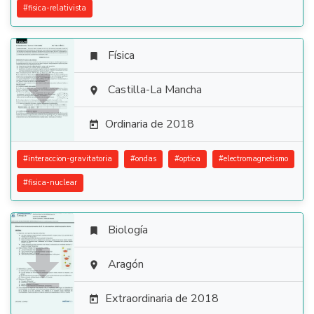
#
fisica-relativista
Física


Castilla-La Mancha

Ordinaria de 2018

#
interaccion-gravitatoria
#
ondas
#
optica
#
electromagnetismo
#
fisica-nuclear
Biología


Aragón

Extraordinaria de 2018
