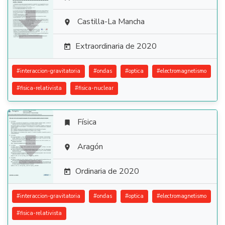

Castilla-La Mancha

Extraordinaria de 2020

#
interaccion-gravitatoria
#
ondas
#
optica
#
electromagnetismo
#
fisica-relativista
#
fisica-nuclear
Física


Aragón

Ordinaria de 2020

#
interaccion-gravitatoria
#
ondas
#
optica
#
electromagnetismo
#
fisica-relativista