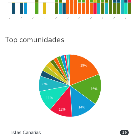
..
..
..
..
..
..
..
..
..
..
..
Top comunidades
19%
8%
16%
11%
14%
12%
Islas Canarias
19