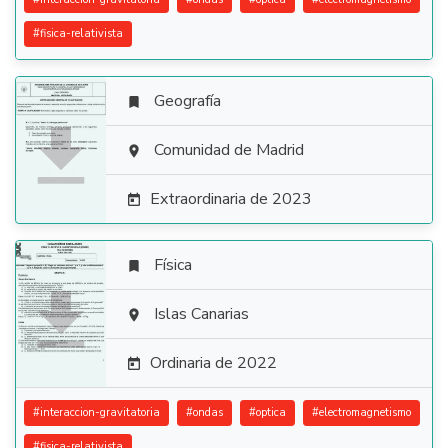
#
fisica-relativista
Geografía


Comunidad de Madrid

Extraordinaria de 2023

Física


Islas Canarias

Ordinaria de 2022

#
interaccion-gravitatoria
#
ondas
#
optica
#
electromagnetismo
#
fisica-relativista