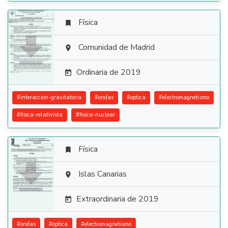
Física


Comunidad de Madrid

Ordinaria de 2019

#
interaccion-gravitatoria
#
ondas
#
optica
#
electromagnetismo
#
fisica-relativista
#
fisica-nuclear
Física


Islas Canarias

Extraordinaria de 2019

#
ondas
#
optica
#
electromagnetismo