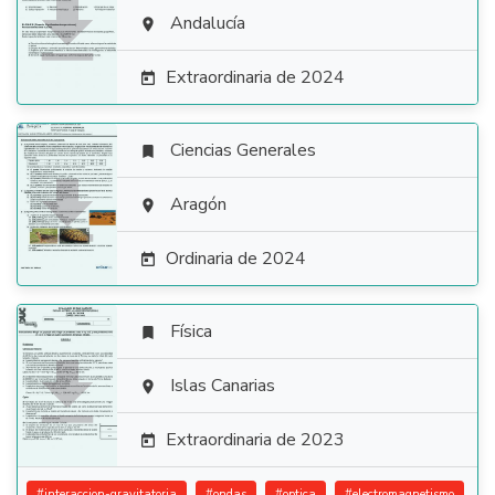

Andalucía

Extraordinaria de 2024

Ciencias Generales


Aragón

Ordinaria de 2024

Física


Islas Canarias

Extraordinaria de 2023

#
interaccion-gravitatoria
#
ondas
#
optica
#
electromagnetismo