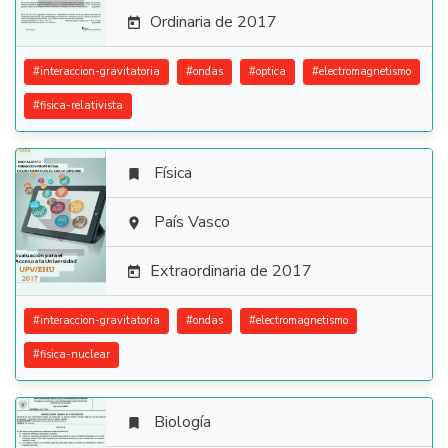
Ordinaria de 2017

#
interaccion-gravitatoria
#
ondas
#
optica
#
electromagnetismo
#
fisica-relativista
Física


País Vasco

Extraordinaria de 2017

#
interaccion-gravitatoria
#
ondas
#
electromagnetismo
#
fisica-nuclear
Biología
