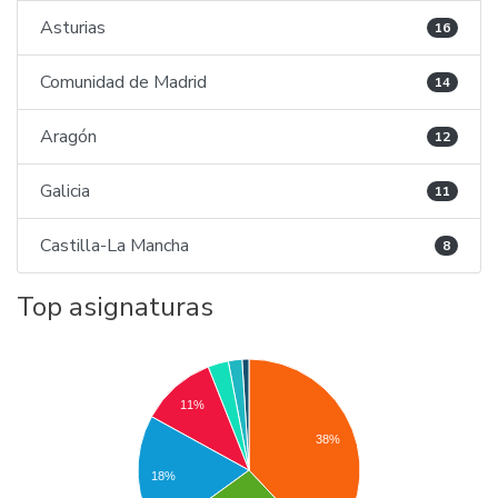
Asturias
16
Comunidad de Madrid
14
Aragón
12
Galicia
11
Castilla-La Mancha
8
Top asignaturas
11%
38%
18%