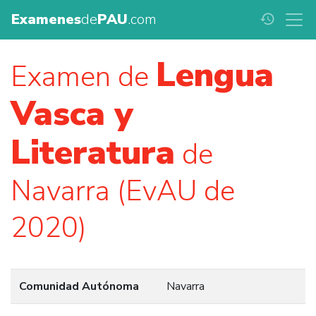
Examenes
de
PAU
.com
history
Lengua
Examen de
Vasca y
Literatura
de
Navarra (EvAU de
2020)
Comunidad Autónoma
Navarra