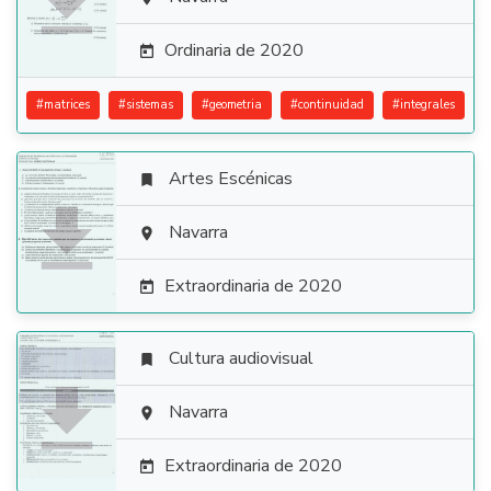

Ordinaria de 2020

#
matrices
#
sistemas
#
geometria
#
continuidad
#
integrales
Artes Escénicas


Navarra

Extraordinaria de 2020

Cultura audiovisual


Navarra

Extraordinaria de 2020
