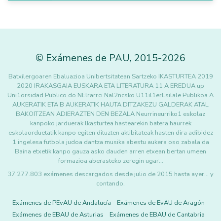
©
Exámenes de PAU
,
2015
-2026
Batxilergoaren Ebaluazioa Unibertsitatean Sartzeko IKASTURTEA 2019
2020 IRAKASGAIA EUSKARA ETA LITERATURA 11 A EREDUA up
Uni1orsidad Publico do NElrarrci Nal2ncsko U11il1erLsilale Publikoa A
AUKERATIK ETA B AUKERATIK HAUTA DITZAKEZU GALDERAK ATAL
BAKOITZEAN ADIERAZTEN DEN BEZALA Neurrineurriko1 eskolaz
kanpoko jarduerak lkasturtea hastearekin batera haurrek
eskolaorduetatik kanpo egiten dituzten aktibitateak hasten dira adibidez
1 ingelesa futbola judoa dantza musika abestu aukera oso zabala da
Baina etxetik kanpo gauza asko dauden arren etxean bertan umeen
formazioa aberasteko zeregin ugar…
37.277.803 exámenes descargados desde julio de 2015 hasta ayer... y
contando.
Exámenes de PEvAU de Andalucía
Exámenes de EvAU de Aragón
Exámenes de EBAU de Asturias
Exámenes de EBAU de Cantabria