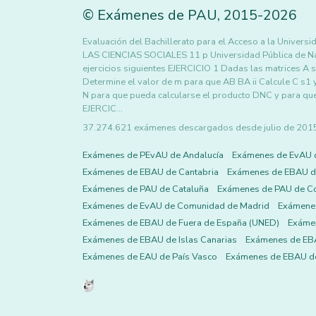
©
Exámenes de PAU
,
2015
-2026
Evaluación del Bachillerato para el Acceso a la U
LAS CIENCIAS SOCIALES 11 p Universidad Pública de Nava
ejercicios siguientes EJERCICIO 1 Dadas las matrices A s
Determine el valor de m para que AB BA ii Calcule C s1 
N para que pueda calcularse el producto DNC y para qu
EJERCIC…
37.274.621 exámenes descargados desde julio de 2015 h
Exámenes de PEvAU de Andalucía
Exámenes de EvAU 
Exámenes de EBAU de Cantabria
Exámenes de EBAU de
Exámenes de PAU de Cataluña
Exámenes de PAU de C
Exámenes de EvAU de Comunidad de Madrid
Exámene
Exámenes de EBAU de Fuera de España (UNED)
Exámen
Exámenes de EBAU de Islas Canarias
Exámenes de EBA
Exámenes de EAU de País Vasco
Exámenes de EBAU de