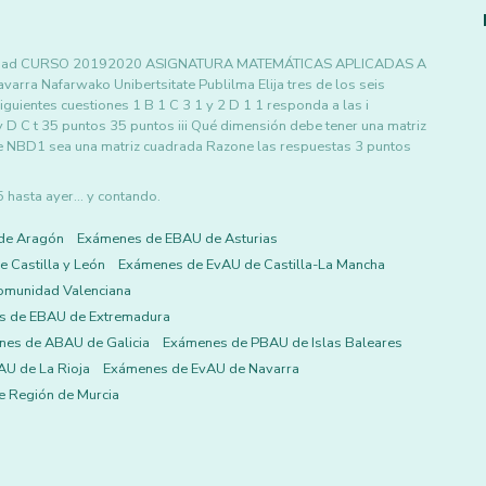
niversidad CURSO 20192020 ASIGNATURA MATEMÁTICAS APLICADAS A
rra Nafarwako Unibertsitate Publilma Elija tres de los seis
iguientes cuestiones 1 B 1 C 3 1 y 2 D 1 1 responda a las i
y D C t 35 puntos 35 puntos iii Qué dimensión debe tener una matriz
e NBD1 sea una matriz cuadrada Razone las respuestas 3 puntos
asta ayer... y contando.
de Aragón
Exámenes de EBAU de Asturias
 Castilla y León
Exámenes de EvAU de Castilla-La Mancha
omunidad Valenciana
s de EBAU de Extremadura
es de ABAU de Galicia
Exámenes de PBAU de Islas Baleares
U de La Rioja
Exámenes de EvAU de Navarra
 Región de Murcia