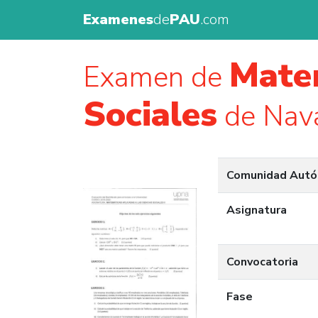
Examenes
de
PAU
.com
Matem
Examen de
Sociales
de Nava
Comunidad Aut
Asignatura
Convocatoria
Fase