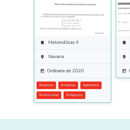
Matemáticas II


Navarra


Ordinaria de 2020


#
matrices
#
sistemas
#
geometria
#
continuidad
#
integrales