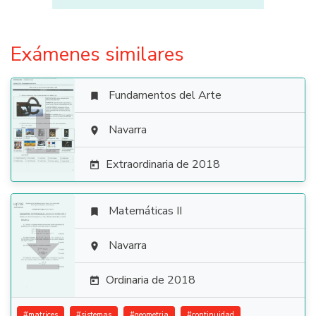
Exámenes similares
Fundamentos del Arte


Navarra

Extraordinaria de 2018

Matemáticas II


Navarra

Ordinaria de 2018

#
matrices
#
sistemas
#
geometria
#
continuidad