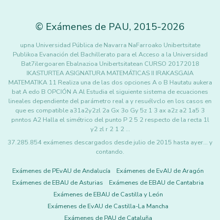
©
Exámenes de PAU
,
2015
-2026
upna Universidad Pública de Navarra NaFarroako Unibertsitate
Publikoa Evanación del Bachillerato para el Acceso a la Universidad
Bat7ilergoaren Ebalnazioa Unibertsitatean CURSO 20172018
IKASTURTEA ASIGNATURA MATEMÁTICAS II IRAKASGAIA
MATEMATIKA 11 Realiza una de las dos opciones A o B Hautatu aukera
bat A edo B OPCIÓN A Al Estudia el siguiente sistema de ecuaciones
lineales dependiente del parámetro real a y resuélvclo en los casos en
que es compatible a31a2y2zl 2a Gx 3o Gy 5z 1 3 ax a2z a2 1a5 3
pnntos A2 Halla el simétrico del punto P 2 5 2 respecto de la recta 1l
y2 zl r 2 1 2 …
37.285.854 exámenes descargados desde julio de 2015 hasta ayer... y
contando.
Exámenes de PEvAU de Andalucía
Exámenes de EvAU de Aragón
Exámenes de EBAU de Asturias
Exámenes de EBAU de Cantabria
Exámenes de EBAU de Castilla y León
Exámenes de EvAU de Castilla-La Mancha
Exámenes de PAU de Cataluña