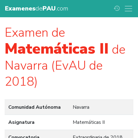
Examenes
de
PAU
.com
history
Examen de
Matemáticas II
de
Navarra (EvAU de
2018)
Comunidad Autónoma
Navarra
Asignatura
Matemáticas II
Convocatoria
Extraordinaria de 2018