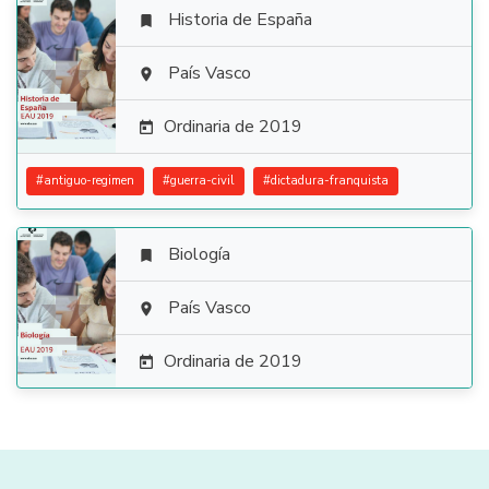
Historia de España


País Vasco

Ordinaria de 2019

#
antiguo-regimen
#
guerra-civil
#
dictadura-franquista
Biología


País Vasco

Ordinaria de 2019
