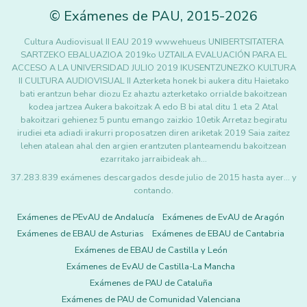
©
Exámenes de PAU
,
2015
-2026
Cultura Audiovisual II EAU 2019 wwwehueus UNIBERTSITATERA
SARTZEKO EBALUAZIOA 2019ko UZTAILA EVALUACIÓN PARA EL
ACCESO A LA UNIVERSIDAD JULIO 2019 IKUSENTZUNEZKO KULTURA
II CULTURA AUDIOVISUAL II Azterketa honek bi aukera ditu Haietako
bati erantzun behar diozu Ez ahaztu azterketako orrialde bakoitzean
kodea jartzea Aukera bakoitzak A edo B bi atal ditu 1 eta 2 Atal
bakoitzari gehienez 5 puntu emango zaizkio 10etik Arretaz begiratu
irudiei eta adiadi irakurri proposatzen diren ariketak 2019 Saia zaitez
lehen atalean ahal den argien erantzuten planteamendu bakoitzean
ezarritako jarraibideak ah…
37.283.839 exámenes descargados desde julio de 2015 hasta ayer... y
contando.
Exámenes de PEvAU de Andalucía
Exámenes de EvAU de Aragón
Exámenes de EBAU de Asturias
Exámenes de EBAU de Cantabria
Exámenes de EBAU de Castilla y León
Exámenes de EvAU de Castilla-La Mancha
Exámenes de PAU de Cataluña
Exámenes de PAU de Comunidad Valenciana