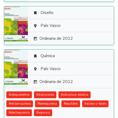
Diseño


País Vasco

Ordinaria de 2012

Química


País Vasco

Ordinaria de 2012

#
estequiometria
#
disoluciones
#
estructura-atomica
#
enlace-quimico
#
termoquimica
#
equilibrio
#
acidos-y-bases
#
electroquimica
#
organica