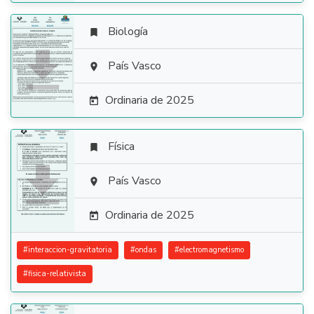
Biología


País Vasco

Ordinaria de 2025

Física


País Vasco

Ordinaria de 2025

#
interaccion-gravitatoria
#
ondas
#
electromagnetismo
#
fisica-relativista