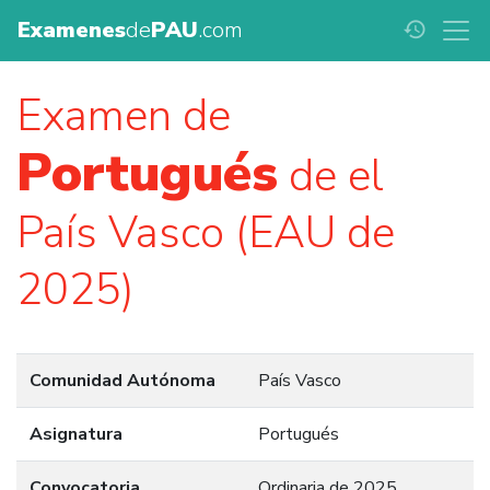
Examenes
de
PAU
.com
history
Examen de
Portugués
de el
País Vasco (EAU de
2025)
Comunidad Autónoma
País Vasco
Asignatura
Portugués
Convocatoria
Ordinaria de 2025