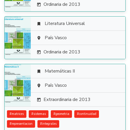
Ordinaria de 2013

Literatura Universal


País Vasco

Ordinaria de 2013

Matemáticas II


País Vasco

Extraordinaria de 2013

#
matrices
#
sistemas
#
geometria
#
continuidad
#
representacion
#
integrales