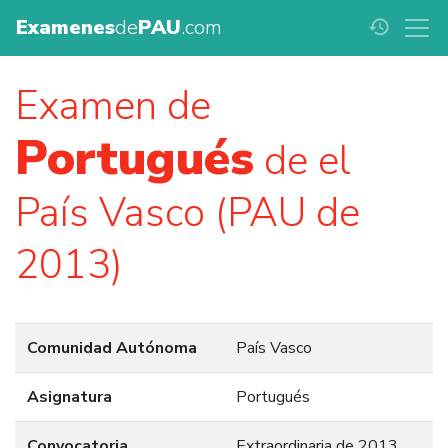
Examenes
de
PAU
.com
history
Examen de
Portugués
de el
País Vasco (PAU de
2013)
Comunidad Autónoma
País Vasco
Asignatura
Portugués
Convocatoria
Extraordinaria de 2013