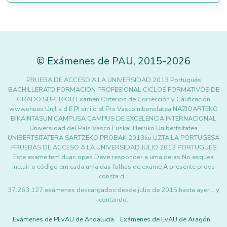
©
Exámenes de PAU
,
2015
-2026
PRUEBA DE ACCESO A LA UNIVERSIDAD 2013 Portugués
BACHILLERATO FORMACIÓN PROFESIONAL CICLOS FORMATIVOS DE
GRADO SUPERIOR Examen Criterios de Corrección y Calificación
wwwehues Unjl a d E PI erri o el Prs Vasco nibenslatea NAZIOARTEKO
BIKAINTASUN CAMPUSA CAMPUS DE EXCELENCIA INTERNACIONAL
Universidad del País Vasco Euskal Herriko Unibertsitatea
UNIBERTSITATERA SARTZEKO PROBAK 2013ko UZTAILA PORTUGESA
PRUEBAS DE ACCESO A LA UNIVERSIDAD JULIO 2013 PORTUGUÉS
Este exame tem duas opes Deve responder a uma delas No esquea
incluir o código em cada uma das folhas de exame A presente prova
consta d…
37.263.127 exámenes descargados desde julio de 2015 hasta ayer... y
contando.
Exámenes de PEvAU de Andalucía
Exámenes de EvAU de Aragón