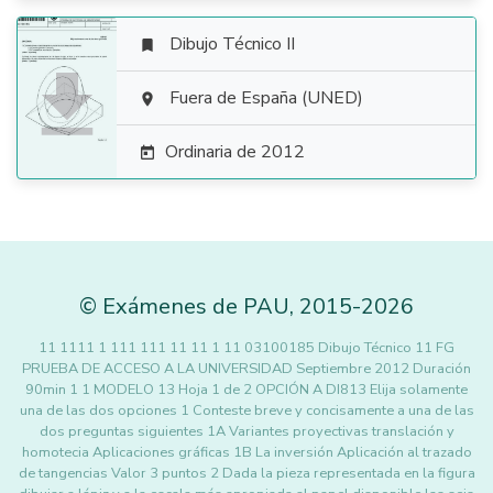
Dibujo Técnico II


Fuera de España (UNED)

Ordinaria de 2012

©
Exámenes de PAU
,
2015
-2026
11 1111 1 111 111 11 11 1 11 03100185 Dibujo Técnico 11 FG
PRUEBA DE ACCESO A LA UNIVERSIDAD Septiembre 2012 Duración
90min 1 1 MODELO 13 Hoja 1 de 2 OPCIÓN A DI813 Elija solamente
una de las dos opciones 1 Conteste breve y concisamente a una de las
dos preguntas siguientes 1A Variantes proyectivas translación y
homotecia Aplicaciones gráficas 1B La inversión Aplicación al trazado
de tangencias Valor 3 puntos 2 Dada la pieza representada en la figura