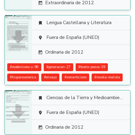
Extraordinaria de 2012

Lengua Castellana y Literatura


Fuera de España (UNED)

Ordinaria de 2012

#
modernismo-y-98
#
generacion-27
#
teatro-previo-39
#
hispanoamerica
#
ensayo
#
romanticismo
#
novela-realista
Ciencias de la Tierra y Medioambientales


Fuera de España (UNED)

Ordinaria de 2012
