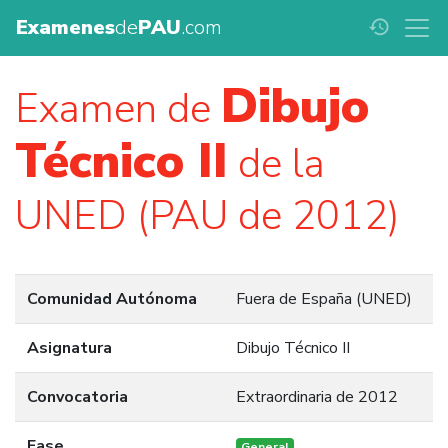
Examenes
de
PAU
.com
history
Dibujo
Examen de
Técnico II
de la
UNED (PAU de 2012)
Comunidad Autónoma
Fuera de España (UNED)
Asignatura
Dibujo Técnico II
Convocatoria
Extraordinaria de 2012
Fase
General